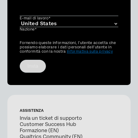
E-mail di lavoro*
Nazione*
Privacy
Fornendo queste informazioni, l'utente accetta che
Optin
possiamo elaborare i dati personali dell'utente in
conformità con la nostra
Informativa sulla privacy
Invia
ASSISTENZA
Invia un ticket di supporto
Customer Success Hub
Formazione (EN)
Qualtrics Community (EN)