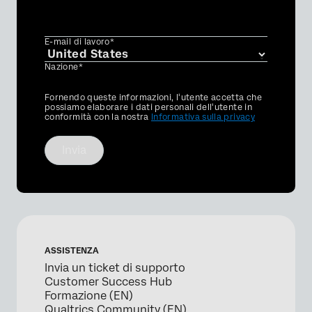
E-mail di lavoro*
Nazione*
Privacy
Fornendo queste informazioni, l'utente accetta che
Optin
possiamo elaborare i dati personali dell'utente in
conformità con la nostra
Informativa sulla privacy
Invia
ASSISTENZA
Invia un ticket di supporto
Customer Success Hub
Formazione (EN)
Qualtrics Community (EN)