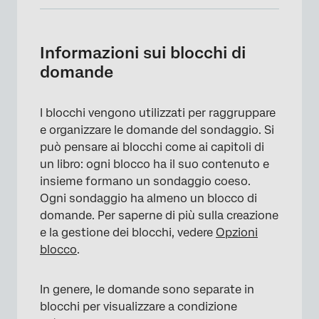
Informazioni sui blocchi di domande
Aggiunta di un blocco al flusso del
Informazioni sui blocchi di
sondaggio
domande
Mostrare più volte lo stesso blocco
I blocchi vengono utilizzati per raggruppare
Tipi di progetti in cui è disponibile questa
e organizzare le domande del sondaggio. Si
funzione
può pensare ai blocchi come ai capitoli di
FAQs
un libro: ogni blocco ha il suo contenuto e
insieme formano un sondaggio coeso.
Ogni sondaggio ha almeno un blocco di
domande. Per saperne di più sulla creazione
e la gestione dei blocchi, vedere
Opzioni
blocco
.
In genere, le domande sono separate in
blocchi per visualizzare a condizione