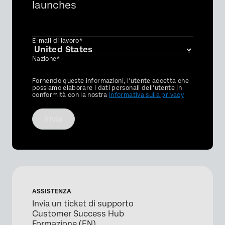
launches
E-mail di lavoro*
Nazione*
Privacy
Fornendo queste informazioni, l'utente accetta che
Optin
possiamo elaborare i dati personali dell'utente in
conformità con la nostra
Informativa sulla privacy
Invia
ASSISTENZA
Invia un ticket di supporto
Customer Success Hub
Formazione (EN)