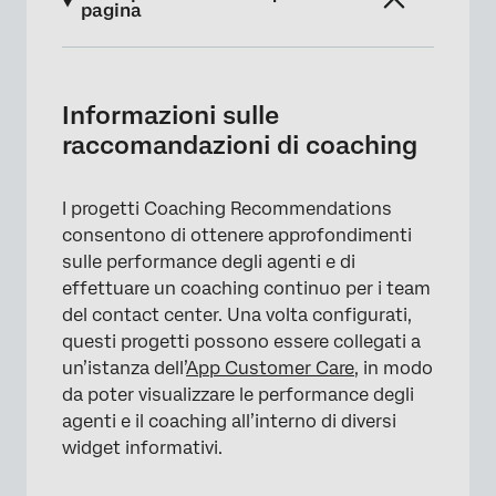
pagina
Informazioni sulle raccomandazioni di
coaching
Informazioni sulle
Creazione di un progetto di raccomandazioni
raccomandazioni di coaching
per il coaching
Scheda PROGETTI
I progetti Coaching Recommendations
consentono di ottenere approfondimenti
Scheda Amministrazione utente
sulle performance degli agenti e di
effettuare un coaching continuo per i team
del contact center. Una volta configurati,
questi progetti possono essere collegati a
un’istanza dell’
App Customer Care
, in modo
da poter visualizzare le performance degli
agenti e il coaching all’interno di diversi
widget informativi.