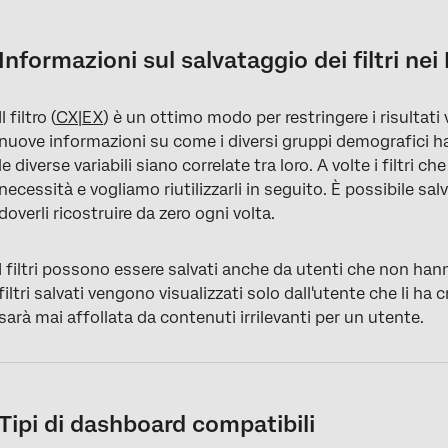
Informazioni sul salvataggio dei filtri nei Dashboard
Tipi di dashboard compatibili
Informazioni sul salvataggio dei filtri ne
Salvataggio di nuovi filtri
Il filtro (
CX|EX
) è un ottimo modo per restringere i risultati
Selezione dei filtri salvati
nuove informazioni su come i diversi gruppi demografici 
Salvataggio delle modifiche ai filtri
le diverse variabili siano correlate tra loro.
A volte i filtri 
necessità e vogliamo riutilizzarli in seguito. È possibile sal
Manager dei filtri salvati
doverli ricostruire da zero ogni volta.
Più dataset nello stesso dashboard (CX)
I filtri possono essere salvati anche da utenti che non han
filtri salvati vengono visualizzati solo dall'utente che li ha cre
sarà mai affollata da contenuti irrilevanti per un utente.
Tipi di dashboard compatibili