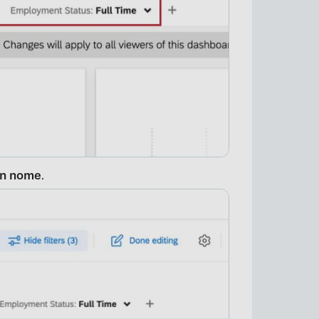
on nome
.