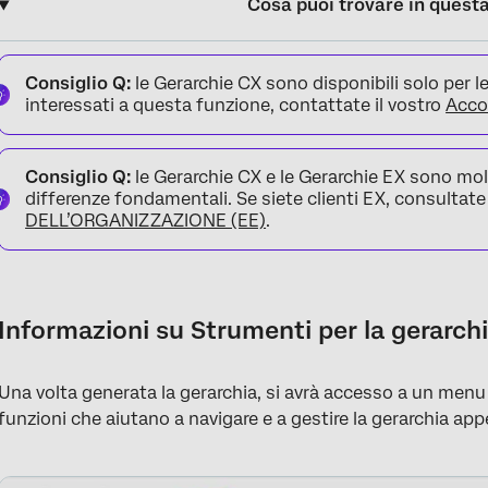
Cosa puoi trovare in quest
Informazioni su Strumenti per la gerarchia dell’organizzazione
Consiglio Q:
le Gerarchie CX sono disponibili solo per le
Visualizza cronologia azioni gerarchia organizzativa
interessati a questa funzione, contattate il vostro
Acco
Esporta partecipanti
Consiglio Q:
le Gerarchie CX e le Gerarchie EX sono mol
Comprimi unità aperte
differenze fondamentali. Se siete clienti EX, consultat
Elimina gerarchia organizzativa
DELL’ORGANIZZAZIONE (EE)
.
Esporta le unità
Importa unità
Informazioni su Strumenti per la gerarchi
FAQs
Una volta generata la gerarchia, si avrà accesso a un men
funzioni che aiutano a navigare e a gestire la gerarchia app