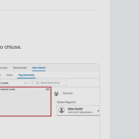
×
no chiuse.