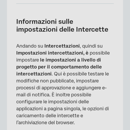
Informazioni sulle impostazioni delle
Intercette
Informazioni sulle
Verifica delle modifiche non pubblicate alle
impostazioni delle Intercette
intercettazioni
Realizzazione di processi di approvazione per
Andando su
Intercettazioni
, quindi su
le intercettazioni e gli editor di intercette
Impostazioni intercettazioni, è
possibile
impostare
le impostazioni a livello di
E-mail di notifica
progetto per il comportamento delle
Supporto per applicazioni a pagina singola
intercettazioni
. Qui è possibile testare le
modifiche non pubblicate, impostare
Opzioni di caricamento delle intercette
processi di approvazione e aggiungere e-
Archiviazione del browser
mail di notifica. È inoltre possibile
configurare le impostazioni delle
applicazioni a pagina singola, le opzioni di
caricamento delle intercette e
l’archiviazione del browser.