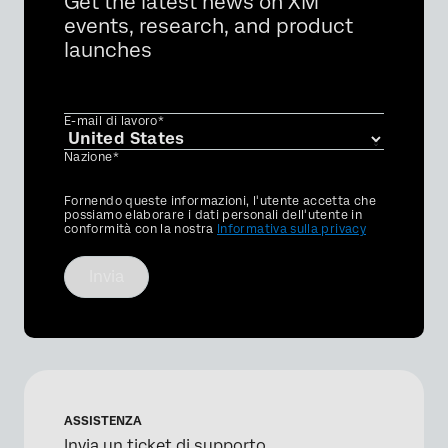
Get the latest news on XM
events, research, and product
launches
E-mail di lavoro*
Nazione*
Privacy
Fornendo queste informazioni, l'utente accetta che
Optin
possiamo elaborare i dati personali dell'utente in
conformità con la nostra
Informativa sulla privacy
Invia
ASSISTENZA
Invia un ticket di supporto