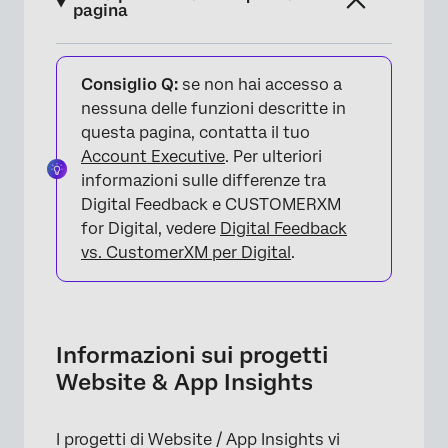
pagina
Informazioni sui progetti Website & App
Insights
Consiglio Q:
se non hai accesso a
nessuna delle funzioni descritte in
Creazione di un progetto di sito web e di app
questa pagina, contatta il tuo
Insights
Account Executive
. Per ulteriori
informazioni sulle differenze tra
Seguire un'impostazione digitale guidata
Digital Feedback e CUSTOMERXM
Creazione di Intercettazioni e Creazioni
for Digital, vedere
Digital Feedback
autonome
vs. CustomerXM per Digital
.
Analizzare le esperienze degli utenti
Manager dei progetti di Website & Samp;
App Insights
Informazioni sui progetti
Website & App Insights
FAQs
I progetti di Website / App Insights vi