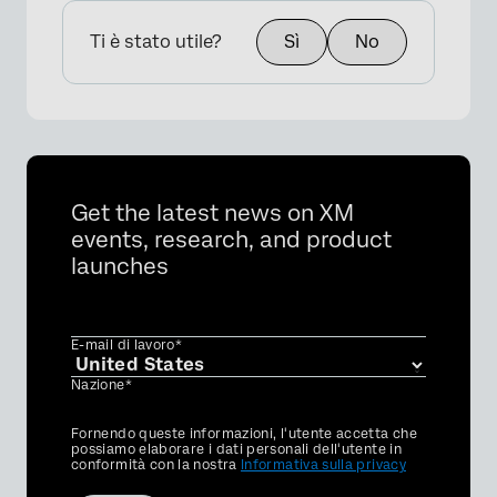
Ti è stato utile?
Sì
No
Get the latest news on XM
events, research, and product
launches
E-mail di lavoro*
Nazione*
Privacy
Fornendo queste informazioni, l'utente accetta che
Optin
possiamo elaborare i dati personali dell'utente in
conformità con la nostra
Informativa sulla privacy