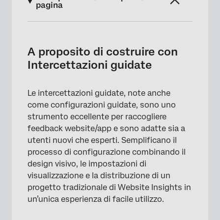
pagina
A proposito di costruire con Intercettazioni
guidate
A proposito di costruire con
Lista delle intercettazioni guidate
Intercettazioni guidate
BENEFIT AZIENDALI: benefit aziendali delle
intercettazioni guidate
Le intercettazioni guidate, note anche
come configurazioni guidate, sono uno
Creazione di Intercettazioni Guidate
strumento eccellente per raccogliere
Localizzazione delle intercettazioni guidate
feedback website/app e sono adatte sia a
in un progetto
utenti nuovi che esperti. Semplificano il
processo di configurazione combinando il
Visualizzazione delle statistiche per le
design visivo, le impostazioni di
intercettazioni guidate
visualizzazione e la distribuzione di un
Importazione di dettagli da un’altra
progetto tradizionale di Website Insights in
intercettazioni guidata
un’unica esperienza di facile utilizzo.
Set di azioni