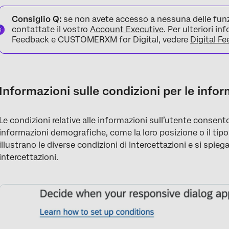
Informazioni sulle condizioni per le informazioni sugli utenti
Consiglio Q:
se non avete accesso a nessuna delle funz
Posizione
contattate il vostro
Account Executive
. Per ulteriori in
Feedback e CUSTOMERXM for Digital, vedere
Digital F
Indirizzo IP
Agente dell’utente
Browser
Informazioni sulle condizioni per le infor
Tipo di dispositivo
Le condizioni relative alle informazioni sull’utente consenton
Risoluzione dello schermo
informazioni demografiche, come la loro posizione o il tipo 
Dimensione del browser
illustrano le diverse condizioni di Intercettazioni e si spieg
intercettazioni.
FAQs