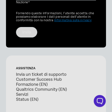
Nazione*
Privacy
Fornendo queste informazioni, l'utente accetta che
Optin
possiamo elaborare i dati personali dell'utente in
conformità con la nostra
Informativa sulla privacy
Invia
ASSISTENZA
Invia un ticket di supporto
Customer Success Hub
Formazione (EN)
Qualtrics Community (EN)
Servizi
Status (EN)