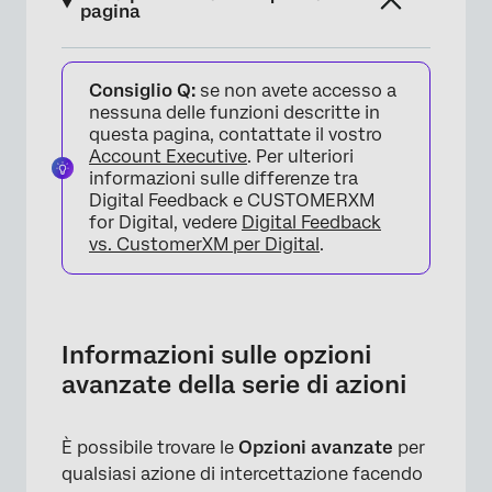
pagina
Informazioni sulle opzioni avanzate della
Consiglio Q:
se non avete accesso a
serie di azioni
nessuna delle funzioni descritte in
Opzioni di visualizzazione
questa pagina, contattate il vostro
Account Executive
. Per ulteriori
Opzioni di Trigger personalizzate
informazioni sulle differenze tra
Digital Feedback e CUSTOMERXM
Opzioni avanzate
for Digital, vedere
Digital Feedback
vs. CustomerXM per Digital
.
Informazioni sulle opzioni
avanzate della serie di azioni
È possibile trovare le
Opzioni avanzate
per
qualsiasi azione di intercettazione facendo