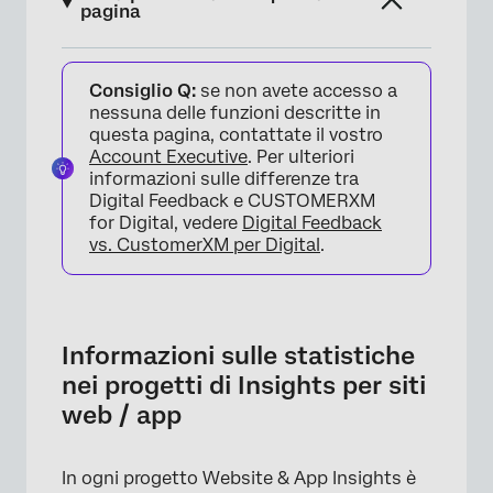
pagina
Informazioni sulle statistiche nei progetti di
Consiglio Q:
se non avete accesso a
Insights per siti web / app
nessuna delle funzioni descritte in
Statistiche del progetto
questa pagina, contattate il vostro
Account Executive
. Per ulteriori
Scheda Statistiche Intercettazioni
informazioni sulle differenze tra
Digital Feedback e CUSTOMERXM
Scheda Statistiche dell’editor di
for Digital, vedere
Digital Feedback
intercettazioni
vs. CustomerXM per Digital
.
Impressioni
Clic
Informazioni sulle statistiche
Visualizzazioni pagina
nei progetti di Insights per siti
Utilizzo della scheda Statistiche
web / app
FAQs
In ogni progetto Website & App Insights è