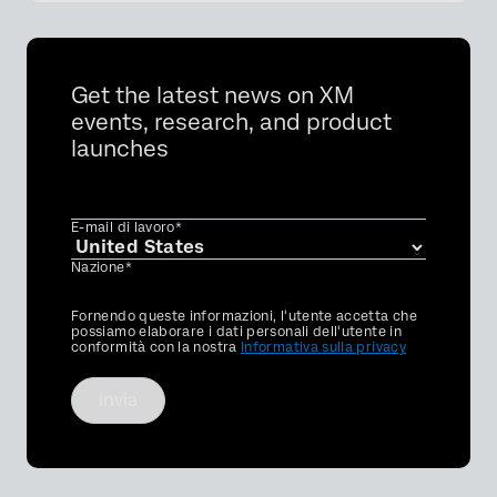
Get the latest news on XM
events, research, and product
launches
E-mail di lavoro*
Nazione*
Privacy
Fornendo queste informazioni, l'utente accetta che
Optin
possiamo elaborare i dati personali dell'utente in
conformità con la nostra
Informativa sulla privacy
Invia