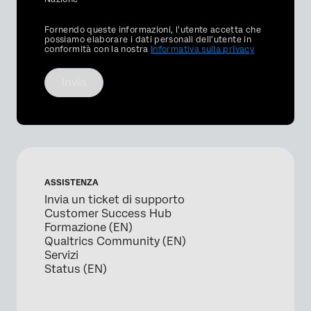
Privacy
Fornendo queste informazioni, l'utente accetta che
Optin
possiamo elaborare i dati personali dell'utente in
conformità con la nostra
Informativa sulla privacy
Invia
ASSISTENZA
Invia un ticket di supporto
Customer Success Hub
Formazione (EN)
Qualtrics Community (EN)
Servizi
Status (EN)