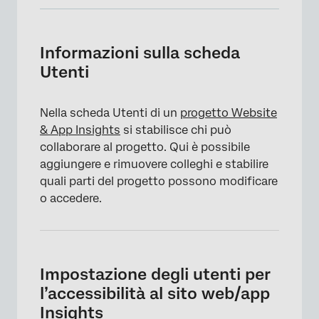
Informazioni sulla scheda Utenti
Impostazione degli utenti per l’accessibilità
Informazioni sulla scheda
al sito web/app Insights
Utenti
Aggiunta di utenti al progetto
Nella scheda Utenti di un
progetto Website
Condivisione dei permessi
& App Insights
si stabilisce chi può
Gestione degli utenti
collaborare al progetto. Qui è possibile
aggiungere e rimuovere colleghi e stabilire
quali parti del progetto possono modificare
o accedere.
Impostazione degli utenti per
l’accessibilità al sito web/app
Insights