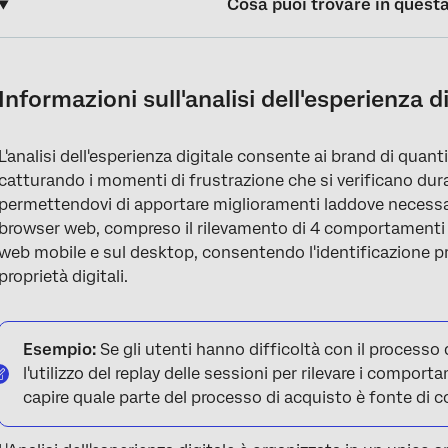
Cosa puoi trovare in quest
Informazioni sull'analisi dell'esperienza digitale
Ripetizione della sessione
Informazioni sull'analisi dell'esperienza d
Rilevamento della frustrazione
L'analisi dell'esperienza digitale consente ai brand di quantif
Analisi dell'esperienza digitale Ups
catturando i momenti di frustrazione che si verificano dur
Assistente digitale
permettendovi di apportare miglioramenti laddove necessari
browser web, compreso il rilevamento di 4 comportamenti d
Visualizzazione dei dati in un Dashboard
web mobile e sul desktop, consentendo l'identificazione pro
proprietà digitali.
FAQs
Esempio:
Se gli utenti hanno difficoltà con il processo 
l'utilizzo del replay delle sessioni per rilevare i comport
capire quale parte del processo di acquisto è fonte di co