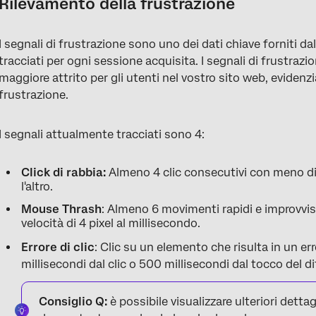
Rilevamento della frustrazione
I segnali di frustrazione sono uno dei dati chiave forniti dal
tracciati per ogni sessione acquisita. I segnali di frustrazio
maggiore attrito per gli utenti nel vostro sito web, eviden
frustrazione.
I segnali attualmente tracciati sono 4:
Click di rabbia:
Almeno 4 clic consecutivi con meno di 2
l'altro.
Mouse Thrash
: Almeno 6 movimenti rapidi e improvvi
velocità di 4 pixel al millisecondo.
Errore di clic
: Clic su un elemento che risulta in un e
millisecondi dal clic o 500 millisecondi dal tocco del di
Consiglio Q:
è possibile visualizzare ulteriori detta