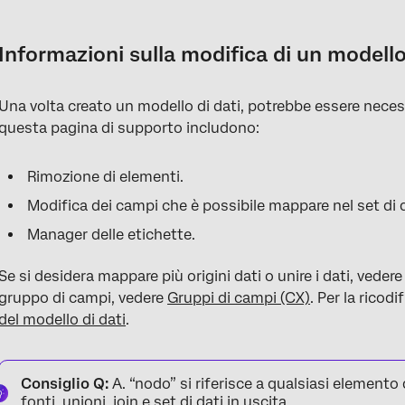
Informazioni sulla modifica di un modello di dati
Modifica di un modello di dati
Informazioni sulla modifica di un modello
Rimozione di nodi dal modello di dati
Una volta creato un modello di dati, potrebbe essere necess
Selezione dei campi da includere nelle fonti
questa pagina di supporto includono:
Aggiunta di un nuovo campo
Rimozione di elementi.
Eliminazione di campi
Modifica dei campi che è possibile mappare nel set di d
Modifica dei campi del dataset
Manager delle etichette.
Bozze del modello di dati
Se si desidera mappare più origini dati o unire i dati, veder
FAQs
gruppo di campi, vedere
Gruppi di campi (CX)
. Per la ricodi
del modello di dati
.
Consiglio Q:
A. “nodo” si riferisce a qualsiasi elemento
fonti, unioni, join e set di dati in uscita.