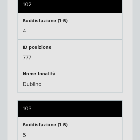
102
4
777
Dublino
103
5