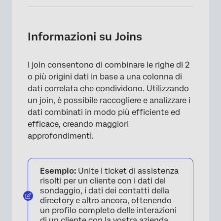
Informazioni su Joins
Chiavi di accesso
Informazioni su Joins
Capire le giunzioni esterne a sinistra
I join consentono di combinare le righe di 2
Capire le giunzioni interne
o più origini dati in base a una colonna di
Capire le giunzioni esterne complete
dati correlata che condividono. Utilizzando
un join, è possibile raccogliere e analizzare i
Creazione di join
dati combinati in modo più efficiente ed
efficace, creando maggiori
Utilizzo delle giunzioni ausiliarie
approfondimenti.
Evitare le giunzioni concatenate
FAQs
Esempio:
Unite i ticket di assistenza
risolti per un cliente con i dati del
sondaggio, i dati dei contatti della
directory e altro ancora, ottenendo
un profilo completo delle interazioni
di un cliente con la vostra azienda.