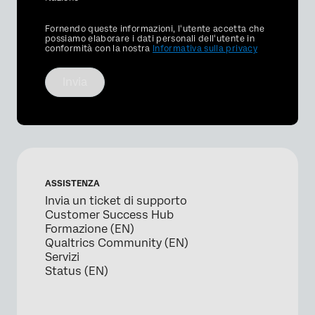
Privacy
Fornendo queste informazioni, l'utente accetta che
Optin
possiamo elaborare i dati personali dell'utente in
conformità con la nostra
Informativa sulla privacy
Invia
ASSISTENZA
Invia un ticket di supporto
Customer Success Hub
Formazione (EN)
Qualtrics Community (EN)
Servizi
Status (EN)