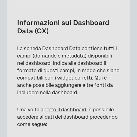
Informazioni sui Dashboard Data (CX)
Tipi di Dashboard supportati
Informazioni sui Dashboard
Data (CX)
Termini chiave
Mappatura della prima origine dati di
La scheda Dashboard Data contiene tutti i
Dashboard
campi (domande e metadata) disponibili
Mappatura dati vs. Mappatura dati.
nel dashboard. Indica alla dashboard il
Modellatore di dati
formato di questi campi, in modo che siano
compatibili con i widget corretti. Qui è
Utilizzo di set di dati con riferimenti multipli
anche possibile aggiungere altre fonti da
Limiti di utilizzo del set di dati
includere nella dashboard.
FAQs
Una volta
aperto il dashboard
, è possibile
accedere ai dati del dashboard procedendo
come segue: