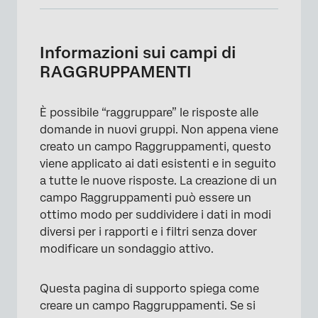
Informazioni sui campi di RAGGRUPPAMENTI
Creazione di un campo di Raggruppamenti
Informazioni sui campi di
RAGGRUPPAMENTI
Raggruppamenti di intervalli numerici
Progetti in cui è possibile raggruppare i
È possibile “raggruppare” le risposte alle
campi da gioco
domande in nuovi gruppi. Non appena viene
FAQs
creato un campo Raggruppamenti, questo
viene applicato ai dati esistenti e in seguito
a tutte le nuove risposte. La creazione di un
campo Raggruppamenti può essere un
ottimo modo per suddividere i dati in modi
diversi per i rapporti e i filtri senza dover
modificare un sondaggio attivo.
Questa pagina di supporto spiega come
creare un campo Raggruppamenti. Se si