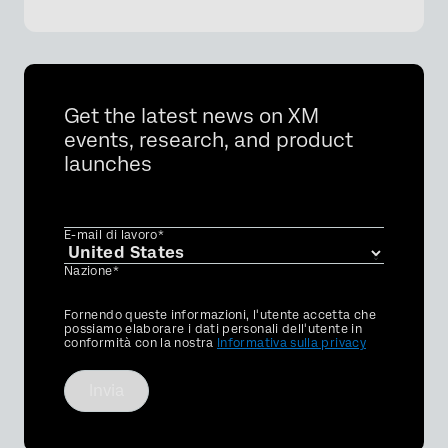
Get the latest news on XM
events, research, and product
launches
E-mail di lavoro*
Nazione*
Privacy
Fornendo queste informazioni, l'utente accetta che
Optin
possiamo elaborare i dati personali dell'utente in
conformità con la nostra
Informativa sulla privacy
Invia