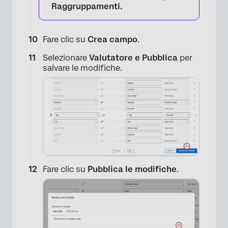
Raggruppamenti.
Fare clic su
Crea campo
.
×
Selezionare
Valutatore e Pubblica
per
salvare le modifiche.
Fare clic su
Pubblica le modifiche
.
×