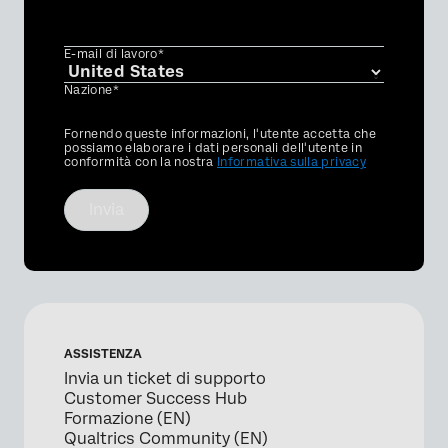
E-mail di lavoro*
Nazione*
Privacy
Fornendo queste informazioni, l'utente accetta che
Optin
possiamo elaborare i dati personali dell'utente in
conformità con la nostra
Informativa sulla privacy
Invia
ASSISTENZA
Invia un ticket di supporto
Customer Success Hub
Formazione (EN)
Qualtrics Community (EN)