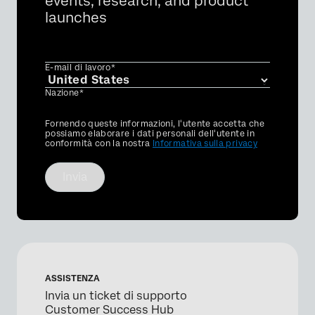
events, research, and product
launches
E-mail di lavoro*
Nazione*
Privacy
Fornendo queste informazioni, l'utente accetta che
Optin
possiamo elaborare i dati personali dell'utente in
conformità con la nostra
Informativa sulla privacy
Invia
ASSISTENZA
Invia un ticket di supporto
Customer Success Hub