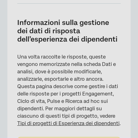
Informazioni sulla gestione dei dati di
risposta dell’esperienza dei dipendenti
Informazioni sulla gestione
Risposte registrate
dei dati di risposta
dell’esperienza dei dipendenti
Risposte di modifica
Creazione di nuovi campi
Una volta raccolte le risposte, queste
Stats iQ per EX
vengono memorizzate nella scheda Dati e
analisi, dove è possibile modificarle,
FAQs
analizzarle, esportarle e altro ancora.
Questa pagina descrive come gestire i dati
delle risposte per i progetti Engagement,
Ciclo di vita, Pulse e Ricerca ad hoc sui
dipendenti. Per maggiori dettagli su
ciascuno di questi tipi di progetto, vedere
Tipi di progetti di Esperienza dei dipendenti
.