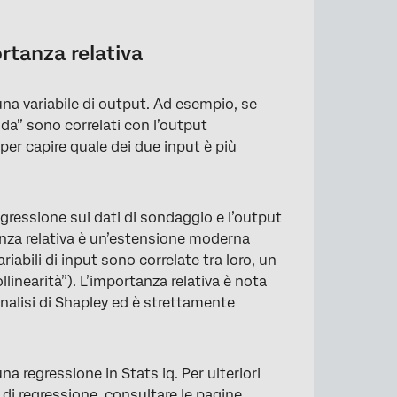
ortanza relativa
 una variabile di output. Ad esempio, se
nda” sono correlati con l’output
 per capire quale dei due input è più
egressione sui dati di sondaggio e l’output
tanza relativa è un’estensione moderna
riabili di input sono correlate tra loro, un
nearità”). L’importanza relativa è nota
nalisi di Shapley ed è strettamente
a regressione in Stats iq. Per ulteriori
si di regressione, consultare le pagine