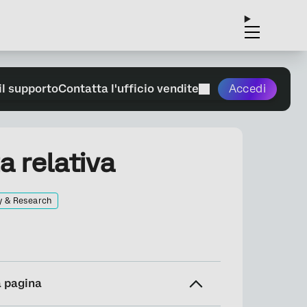
il supporto
Contatta l'ufficio vendite
Accedi
 relativa
y & Research
a pagina