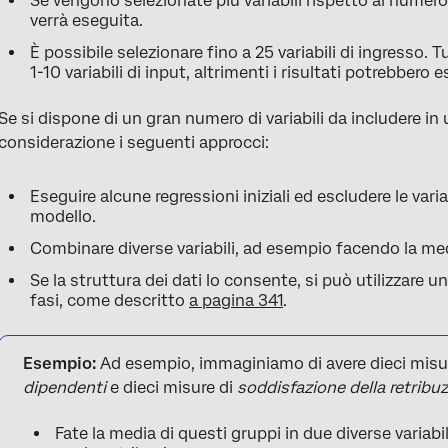
Se vengono selezionate più variabili rispetto al numero 
verrà eseguita.
È possibile selezionare fino a 25 variabili di ingresso. 
1-10 variabili di input, altrimenti i risultati potrebbero
Se si dispone di un gran numero di variabili da includere in 
considerazione i seguenti approcci:
Eseguire alcune regressioni iniziali ed escludere le var
modello.
Combinare diverse variabili, ad esempio facendo la me
Se la struttura dei dati lo consente, si può utilizzare 
fasi, come descritto
a pagina 341
.
Esempio:
Ad esempio, immaginiamo di avere dieci misu
dipendenti
e dieci misure di
soddisfazione della retribu
Fate la media di questi gruppi in due diverse variabili