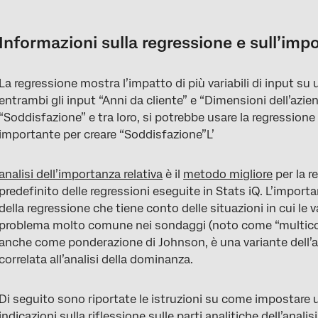
Informazioni sulla regressione e sull’importanza relativa
Selezione delle variabili per le schede di regressione
Informazioni sulla regressione e sull’imp
Tipi di regressione
La regressione mostra l’impatto di più variabili di input su
Importanza relativa
entrambi gli input “Anni da cliente” e “Dimensioni dell’azie
Uscita di regressione
“Soddisfazione” e tra loro, si potrebbe usare la regressione
importante per creare “Soddisfazione”L’
Aggiunta e rimozione di variabili
Imputazione delle variabili
analisi dell’importanza relativa
è il
metodo migliore
per la r
predefinito delle regressioni eseguite in Stats iQ. L’impor
Trasformazione delle variabili
della regressione che tiene conto delle situazioni in cui le va
Altre tecniche di regressione lineare disponibili in Stats iQ
problema molto comune nei sondaggi (noto come “multicolli
anche come ponderazione di Johnson, è una variante dell’a
Previsione dei risultati
correlata all’analisi della dominanza.
Termini di interazione e altri problemi avanzati
Di seguito sono riportate le istruzioni su come impostare un
Messaggi di avviso
indicazioni sulla riflessione sulle parti analitiche dell’anali