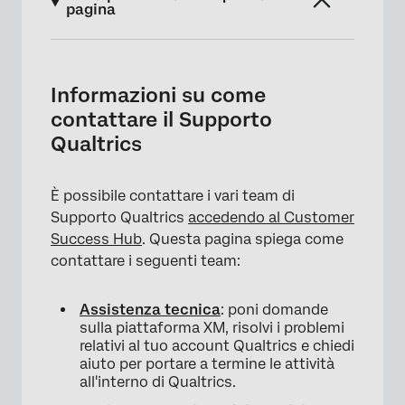
pagina
Informazioni su come contattare il Supporto
Qualtrics
Informazioni su come
Contattare il supporto tecnico di Qualtrics
contattare il Supporto
Qualtrics
Metodi di contatto
Fasi aggiuntive per il supporto telefonico
È possibile contattare i vari team di
Contatto con l'assistenza aziendale
Supporto Qualtrics
accedendo al Customer
Success Hub
. Questa pagina spiega come
Assistente IA del supporto Qualtrics
contattare i seguenti team:
Guida alle aree di prodotto
Assistenza tecnica
: poni domande
Verifica di un account con il supporto
sulla piattaforma XM, risolvi i problemi
aziendale
relativi al tuo account Qualtrics e chiedi
aiuto per portare a termine le attività
Contatto con il team di Account Services
all'interno di Qualtrics.
Contatto con l'assistenza Discover