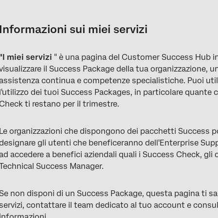
Informazioni sui miei servizi
Accedere ai miei servizi
Informazioni sui miei servizi
Nominare gli utenti del Pacchetto di successo
"I miei servizi
" è una pagina del Customer Success Hub in 
Contatto con il proprio Manager del successo tecnico
visualizzare il Success Package della tua organizzazione, u
Verifiche di successo
assistenza continua e competenze specialistiche. Puoi util
l'utilizzo dei tuoi Success Packages, in particolare quante 
Orari di ricevimento mensili
Check ti restano per il trimestre.
Supporto alle imprese
Le organizzazioni che dispongono dei pacchetti Success p
Il coaching degli esperti Xm
designare gli utenti che beneficeranno dell'Enterprise Supp
Confronta tutti i pacchetti Success
ad accedere a benefici aziendali quali i Success Check, gli o
Technical Success Manager.
Scopri i servizi aggiuntivi
Domande più frequenti
Se non disponi di un Success Package, questa pagina ti sar
servizi, contattare il team dedicato al tuo account e consu
Esperienza per le organizzazioni che non dispongono di pacche
informazioni.