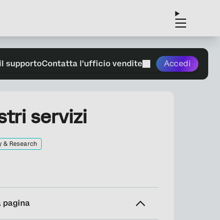
il supporto
Contatta l'ufficio vendite
Accedi
tri servizi
y & Research
a pagina