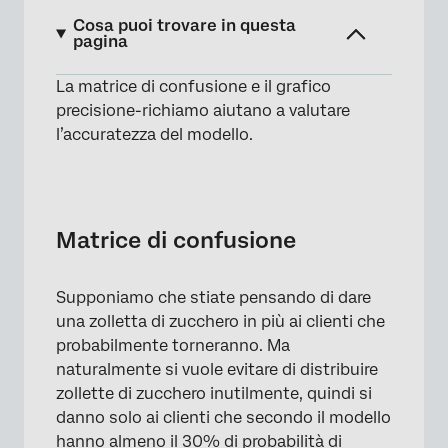
Cosa puoi trovare in questa
pagina
La matrice di confusione e il grafico
Matrice di confusione
precisione-richiamo aiutano a valutare
Precisione vs. precisione. Curva di richiamo
l’accuratezza del modello.
FAQs
Matrice di confusione
Supponiamo che stiate pensando di dare
una zolletta di zucchero in più ai clienti che
probabilmente torneranno. Ma
naturalmente si vuole evitare di distribuire
zollette di zucchero inutilmente, quindi si
danno solo ai clienti che secondo il modello
hanno almeno il 30% di probabilità di