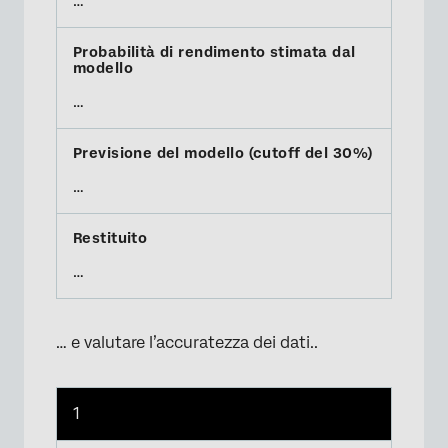
…
…
…
…
… e valutare l’accuratezza dei dati..
1