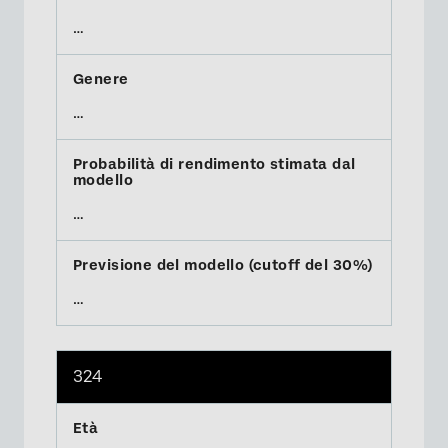
…
…
…
…
324