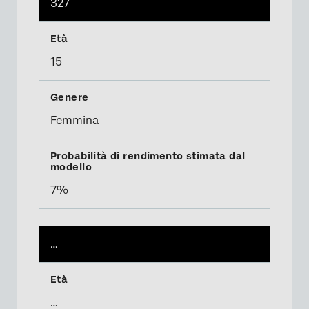
327
15
Femmina
7%
…
…