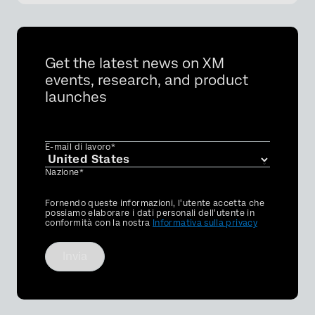
Get the latest news on XM
events, research, and product
launches
E-mail di lavoro*
Nazione*
Privacy
Fornendo queste informazioni, l'utente accetta che
Optin
possiamo elaborare i dati personali dell'utente in
conformità con la nostra
Informativa sulla privacy
Invia