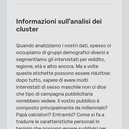
Informazioni sull’analisi dei cluster
Preparazione di un sondaggio per l’analisi dei
Informazioni sull’analisi dei
cluster
cluster
Performance dell’analisi dei cluster
Quando analizziamo i nostri dati, spesso ci
Risultati dell’analisi dei cluster
occupiamo di gruppi demografici diversi e
Creazione di nuove variabili dai risultati
segmentiamo gli intervistati per reddito,
regione, età e altro ancora. Ma a volte
Note tecniche
queste etichette possono essere riduttive:
FAQs
dopo tutto, sapere di avere molti
intervistati di sesso maschile non ci dice
che tipo di campagna pubblicitaria
vorrebbero vedere. Il vostro pubblico è
composto principalmente da millennials?
Papà calciatori? Entrambi? Come si fa a
tradurre le caratteristiche personali in
termini che possano essere suddivisi per