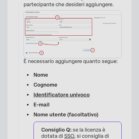
partecipante che desideri aggiungere.
È necessario aggiungere quanto segue:
Nome
Cognome
Identificatore univoco
E-mail
Nome utente (facoltativo)
Consiglio Q:
se la licenza è
dotata di
SSO
, si consiglia di