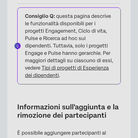
Informazioni sull'aggiunta e la rimozione dei
partecipanti
Consiglio Q:
questa pagina descrive
le funzionalità disponibili per i
Aggiungere manualmente i PARTECIPANTI
progetti Engagement, Ciclo di vita,
Pulse e Ricerca ad hoc sui
Importazione di PARTECIPANTI con un file
dipendenti. Tuttavia, solo i progetti
Errori rilevati in un file relativo a un
Engage e Pulse hanno gerarchie. Per
partecipante
maggiori dettagli su ciascuno di essi,
vedere
Tipi di progetti di Esperienza
Importazione dei partecipanti dalla directory
dei dipendenti
.
Aggiunta di partecipanti dalla directory degli
impiegati
Importa i partecipanti e crea la gerarchia
Informazioni sull'aggiunta e la
dell'organizzazione seguendo le istruzioni
rimozione dei partecipanti
Aggiornamento dei Partecipanti
Metadati
È possibile aggiungere partecipanti al