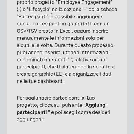
proprio progetto "Employee Engagement"
Rimozione dei Partecipanti
( ) o "Lifecycle" nella sezione " " della scheda
FAQs
"Partecipanti". È possibile aggiungere
questi partecipanti in grandi lotti con un
CSV/TSV creato in Excel, oppure inserire
manualmente le informazioni solo per
alcuni alla volta. Durante questo processo,
puoi anche inserire ulteriori informazioni,
denominate metadati " ", relative ai tuoi
partecipanti, che
ti aiuteranno
in seguito
a
creare gerarchie (EE)
e
a
organizzare i dati
nelle tue
dashboard
.
Per aggiungere partecipanti al tuo
progetto, clicca sul pulsante
"Aggiungi
partecipanti
" e poi scegli come desideri
aggiungerli: