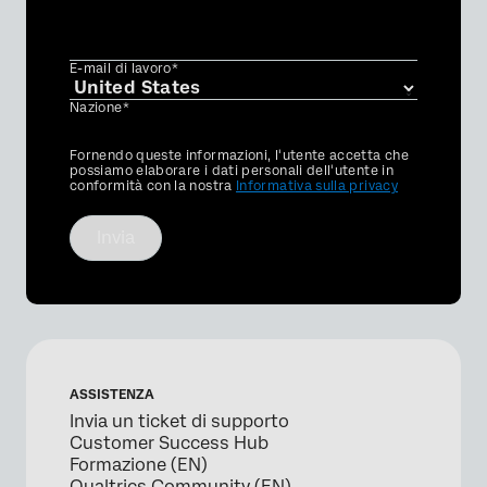
E-mail di lavoro*
Nazione*
Privacy
Fornendo queste informazioni, l'utente accetta che
Optin
possiamo elaborare i dati personali dell'utente in
conformità con la nostra
Informativa sulla privacy
Invia
ASSISTENZA
Invia un ticket di supporto
Customer Success Hub
Formazione (EN)
Qualtrics Community (EN)