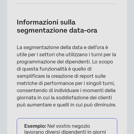
Informazioni sulla segmentazione data-ora
Tipi di dashboard compatibili
Informazioni sulla
segmentazione data-ora
Requisiti dei dati
Creazione di segmenti data-orario
La segmentazione della data e dell’ora è
Ricodifica del campo del giorno della
utile per i settori che utilizzano i turni per la
settimana
programmazione dei dipendenti. Lo scopo
di questa funzionalità è quello di
Rapporti su segmenti di data e ora nei
semplificare la creazione di report sulle
widget
metriche di performance per i singoli turni,
Risoluzione dei problemi
consentendo di individuare i momenti della
giornata in cui la soddisfazione dei clienti
FAQs
può aumentare e quelli in cui può diminuire.
Esempio:
Nel vostro negozio
lavorano diversi dipendenti in giorni