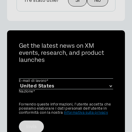
Ti è stato utile?
Sì
No
Get the latest news on XM
events, research, and product
launches
E-mail di lavoro*
Nazione*
Privacy
Fornendo queste informazioni, l'utente accetta che
Optin
possiamo elaborare i dati personali dell'utente in
conformità con la nostra
Informativa sulla privacy
Invia