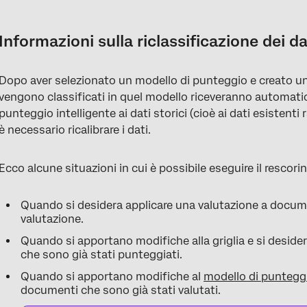
Informazioni sulla riclassificazione dei dati storici
Ricalcolo dei dati storici
Informazioni sulla riclassificazione dei da
Prassi raccomandate
Dopo aver selezionato un modello di punteggio e creato una
FAQs
vengono classificati in quel modello riceveranno automati
punteggio intelligente ai dati storici (cioè ai dati esistenti 
è necessario ricalibrare i dati.
Ecco alcune situazioni in cui è possibile eseguire il rescorin
Quando si desidera applicare una valutazione a documen
valutazione.
Quando si apportano modifiche alla griglia e si deside
che sono già stati punteggiati.
Quando si apportano modifiche al
modello di puntegg
documenti che sono già stati valutati.