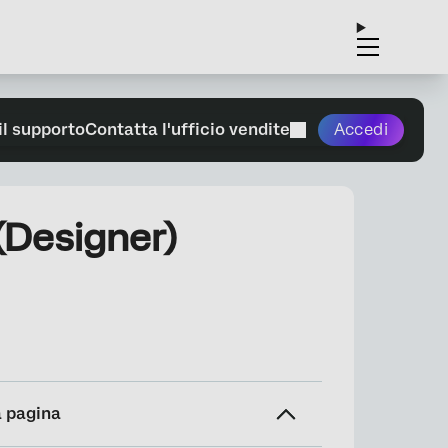
il supporto
Contatta l'ufficio vendite
Accedi
 (Designer)
a pagina