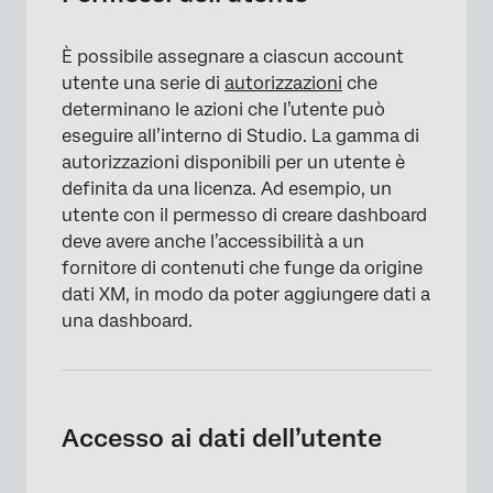
Collegamento di un utente a un fornitore di
contenuti
È possibile assegnare a ciascun account
Manager dell’accessibilità dei dati
utente una serie di
autorizzazioni
che
determinano le azioni che l’utente può
Aggiornamenti massivi degli utenti
eseguire all’interno di Studio. La gamma di
Messaggi di errore
autorizzazioni disponibili per un utente è
definita da una licenza. Ad esempio, un
Visualizzazione di Studio come altro utente
utente con il permesso di creare dashboard
deve avere anche l’accessibilità a un
FAQs
fornitore di contenuti che funge da origine
dati XM, in modo da poter aggiungere dati a
una dashboard.
Accesso ai dati dell’utente