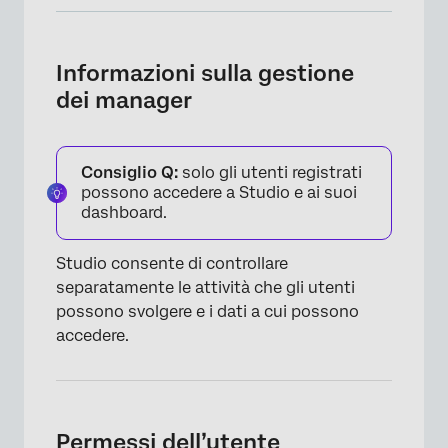
Informazioni sulla gestione dei manager
Permessi dell’utente
Informazioni sulla gestione
dei manager
Accesso ai dati dell’utente
Utenti di potenza
Consiglio Q:
solo gli utenti registrati
Gruppi
possono accedere a Studio e ai suoi
dashboard.
Modifica di un account utente
Proprietà personalizzate negli account
Studio consente di controllare
utente
separatamente le attività che gli utenti
possono svolgere e i dati a cui possono
Esportazione di utenti in Microsoft Excel
accedere.
Ripristino della password
Rimozione di un account utente
Trasferimento di oggetti Requisiti
Permessi dell’utente