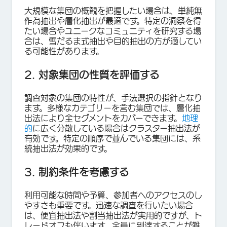
大規模な集団の概観を把握したい場合は、単純無
作為抽出や層化抽出が最適です。特定の洞察を得
たい場合やユニークなコミュニティを研究する場
合は、雪だるま式抽出や目的抽出の方が適してい
る可能性があります。
2. 対象集団の性質を評価する
調査対象の集団の特性が、手法選択の指針となり
ます。多様なカテゴリーを含む集団では、層化抽
出法により全セグメントをカバーできます。
地理
的
に広く分散している場合はクラスター抽出法が
有効です。特定の順序で並んでいる集団には、系
統抽出法が効果的です。
3. 制約条件を考慮する
利用可能な時間や予算、参加者へのアクセスのし
やすさも重要です。迅速な調査を行いたい場合
は、便宜抽出法や割当抽出法が実用的ですが、ト
レードオフも伴います。全員に到達することが難