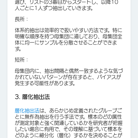
選び、リストの3番目からスタートし、以降10
人ごとに1人ずつ抽出していきます。
長所：
体系的抽出は効率的で扱いやすい方法です。特に
明確な順序を持つ母集団に適しており、母集団全
体に均一にサンプルを分散させることができま
す。
短所：
母集団内に、抽出間隔と偶然一致するような気づ
かれていないパターンが存在すると、バイアスが
発生する可能性があります。
3. 層化抽出法
層化抽出法
は、あらかじめ定義されたグループご
とに無作為抽出を行う手法です。標本のどの属性
が測定対象と強く関連しているかを研究者が把握
したい場合に有用で、その理解に基づいて標本を
どのように細分化（層化）するかを決めることが