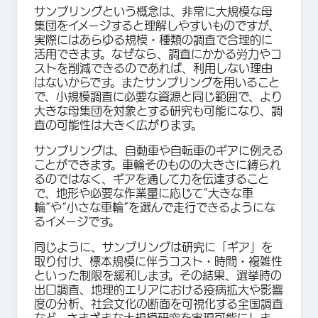
サンプリングという概念は、非常に大規模な母
集団をイメージすると理解しやすいものですが、
実際にはあらゆる規模・種類の調査で合理的に
活用できます。なぜなら、調査にかかる労力やコ
ストを削減できるのであれば、利用しない理由
はないからです。またサンプリングを用いること
で、小規模調査に必要な資源と同じ範囲で、より
大きな母集団を対象とする研究も可能になり、調
査の可能性は大きく広がります。
サンプリングは、自動車や自転車のギアに例える
ことができます。車輪そのものの大きさに縛られ
るのではなく、ギアを通して力を伝達すること
で、地形や必要な作業量に応じて“大きな車
輪”や“小さな車輪”を選んで走行できるようにな
るイメージです。
同じように、サンプリングは研究に「ギア」を
取り付け、標本規模に伴うコスト・時間・複雑性
といった制限を緩和します。その結果、選挙時の
出口調査、地理的エリアにおける疫病拡大や影響
度の分析、社会文化の断面を可視化する全国調査