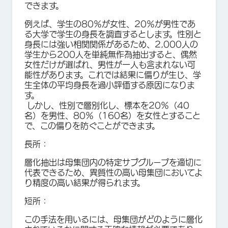
できます。
例えば、学生の80％が女性、20％が男性であ
る大学で学生の身長を調査するとします。性別と
身長には強い相関関係があるため、2,000人の
学生から200人を単純無作為抽出すると、偶然
女性だけが選ばれ、男性が一人も含まれない可
能性があります。これでは結果に偏りが生じ、学
生全体の平均身長を過小評価する原因になりま
す。
しかし、性別で層別化し、標本を20％（40
名）を男性、80％（160名）を女性とすること
で、この偏りを防ぐことができます。
長所：
層化抽出は母集団内の特定サブグループを適切に
代表できるため、異質性の高い母集団においてよ
り精度の高い結果が得られます。
短所：
この手法を用いるには、母集団がどのように層化