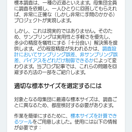
標本調査は、一種の近道といえます。母集団全員
に調査を依頼し、一人ひとりに回答してもらえれ
ば、非常に正確な（しかし非常に手間のかかる）
プロジェクトが実現します。
しかし、これは現実的ではありません。そのた
め、サンプリングは実用性と手軽さを優先し、
多少の精度を犠牲にする「十分良い」解決策を提
供します。どの程度精度が失われるかは、
調査設
計においてサンプリング誤差、非サンプリング誤
差、バイアスをどれだけ制御できるか
によって変
わります。当ブログ記事では、これらの問題を回
避する方法の一部をご紹介します。
適切な標本サイズを選定するには
対象となる母集団に最適な標本サイズは、調査ご
とに異なるため、都度検討する必要があります。
作業を簡単にするために、
標本サイズを計算でき
るツール
をご用意しました。使用には以下の情報
が必要です：