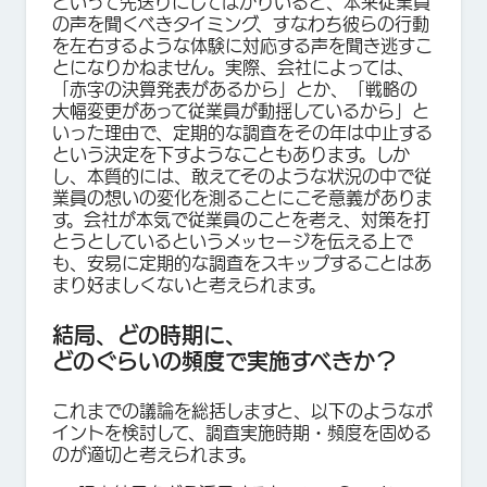
といって先送りにしてばかりいると、本来従業員
の声を聞くべきタイミング、すなわち彼らの行動
を左右するような体験に対応する声を聞き逃すこ
とになりかねません。実際、会社によっては、
「赤字の決算発表があるから」とか、「戦略の
大幅変更があって従業員が動揺しているから」と
いった理由で、定期的な調査をその年は中止する
という決定を下すようなこともあります。しか
し、本質的には、敢えてそのような状況の中で従
業員の想いの変化を測ることにこそ意義がありま
す。会社が本気で従業員のことを考え、対策を打
とうとしているというメッセージを伝える上で
も、安易に定期的な調査をスキップすることはあ
まり好ましくないと考えられます。
結局、どの時期に、
どのぐらいの頻度で実施すべきか？
これまでの議論を総括しますと、以下のようなポ
イントを検討して、調査実施時期・頻度を固める
のが適切と考えられます。