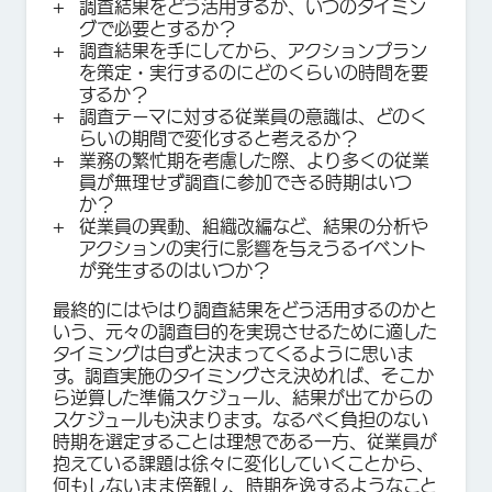
調査結果をどう活用するか、いつのタイミン
グで必要とするか？
調査結果を手にしてから、アクションプラン
を策定・実行するのにどのくらいの時間を要
するか？
調査テーマに対する従業員の意識は、どのく
らいの期間で変化すると考えるか？
業務の繁忙期を考慮した際、より多くの従業
員が無理せず調査に参加できる時期はいつ
か？
従業員の異動、組織改編など、結果の分析や
アクションの実行に影響を与えうるイベント
が発生するのはいつか？
最終的にはやはり調査結果をどう活用するのかと
いう、元々の調査目的を実現させるために適した
タイミングは自ずと決まってくるように思いま
す。調査実施のタイミングさえ決めれば、そこか
ら逆算した準備スケジュール、結果が出てからの
スケジュールも決まります。なるべく負担のない
時期を選定することは理想である一方、従業員が
抱えている課題は徐々に変化していくことから、
何もしないまま傍観し、時期を逸するようなこと