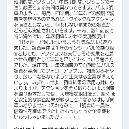
短期的なアクション、中長期的なアクションで一
巡に必要とする時間は異なってきます。パルス調
査のように、毎月、四半期、半年などの頻度で調
査を実施するのであれば、クイックなアクション
を前提としないと、何もしないまま次の調査が
どんどん実施されていきます。一方、数年前まで
特に海外では、年次調査における実施頻度は
「18ヶ月」が適切というような議論がよくあり
ました。調査自体は１年のインターバルで繰り返
すとしても、アクションを実行しその効果を定着
させる期間として半年を足しておくという考え方
でした。現在では、年次調査の空白期間にパルス
調査を実施してフォローアップし、調査のみをや
りっ放しにならないように工夫する企業が増えて
います。いずれにせよ、調査結果の活用方針にも
よりますが、アクションを全く取らないまま調査
を繰り返すだけでは、大規模な組織ほど、驚くほ
ど安定的な調査結果が並ぶことになるのはほぼ間
違いありません（それをみて、「調査の一貫性、
信頼性を確認できた」とおっしゃった企業様も
いらっしゃいましたが・・・）。