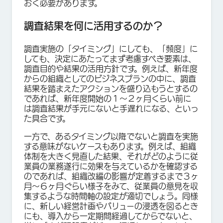
おく必要があります。
調査結果を何に活用するのか？
調査実施の「タイミング」にしても、「頻度」に
しても、決定にあたってまず考慮すべき要素は、
調査目的や結果の活用方針です。例えば、新年度
からの組織としてのビジネスプランの中に、調査
結果を踏まえたアクションを盛り込もうとするの
であれば、新年度開始の１〜２ヶ月くらい前に
は調査結果が手元にないと手遅れになる、といっ
た具合です。
一方で、あるタイミング以降でないと調査を実施
する意味がないケースもあります。例えば、組織
体制を大きく見直した結果、それがどのように従
業員の業務遂行に効果を与えているかを確認する
のであれば、組織改編の影響が定着するまで３ヶ
月〜６ヶ月ぐらい様子をみて、従業員の意見を収
集するような時間軸の設定が適切でしょう。同様
に、新しい経営計画やバリューの浸透を図るとき
にも、導入から一定期間経過してからでないと、