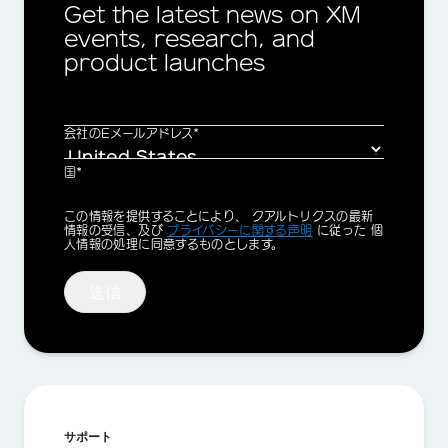
Get the latest news on XM
events, research, and
product launches
会社のEメールアドレス*
国*
Privacy
この情報を提供することにより、 クアルトリクスの最新
Optin
情報の受信、及び
プライバシーに関する声明
に従った 個
人情報の処理に同意するものとします。
送信
サポート