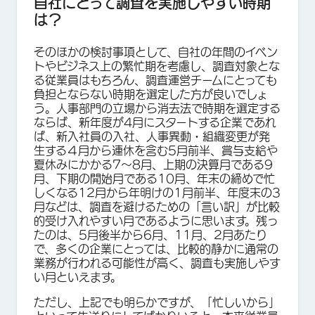
自社にとって調査を実施しやすい時期
は？
そのほかの検討事項として、自社の年間のイベン
トやビジネス上の繁忙期を考慮し、調査対象とな
る従業員はもちろん、調査運営チームにとっても
負担とならない時期を選定した方が良いでしょ
う。人事部門の立場から消去法で時期を選定する
ならば、新年度が4月にスタートする企業であれ
ば、新入社員の入社、人事異動・組織変更が発
生する４月から連休を含む5月前半、賞与支給や
夏休みにかかる7〜8月、上期の決算月である9
月、下期の開始月である10月、年末の締めで忙
しくなる12月から年明けの1月前半、年度末の3
月などは、調査を避けるための「言い訳」が比較
的受け入れやすい月であるように思います。残っ
たのは、5月後半から6月、11月、2月あたり
で、多くの企業にとっては、比較的静かに通常の
業務が行われる可能性が高く、調査も実施しやす
い月といえます。
ただし、上記でも明らかですが、「忙しいから」