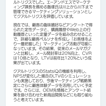
ルトリクスでした。エーアンドエスでマーケテ
ィング課長を務める飯塚氏は川上から川下まで
管理できるマーケティングソリューションとし
てクアルトリクスを評価しています。
現在では、顧客の趣味嗜好などアンケートで得
られた定性データと、購買履歴やWeb上の行
動履歴といった定量データを組み合わせること
で、詳細な顧客ペルソナを作成し「お客様をよ
り一層把握した」マーケティング活動が可能に
なっています。その結果、従来のメールマガジ
ンと比較し、メール開封率は20%向上、CVR
は10倍となり、LTVは前年比120%という成
果が出ています。
クアルトリクスのStatsiQの機能を利用し、
NPSが変化した場合のLTVのシミュレーショ
ンも実施しており、今後マーケティング戦略策
定にさらに顧客体験データを活用していく予定
です。さらには、OEM先情報とアンケート結
果を掛け合わせた新商品開発などにも取り組も
うと考えています。