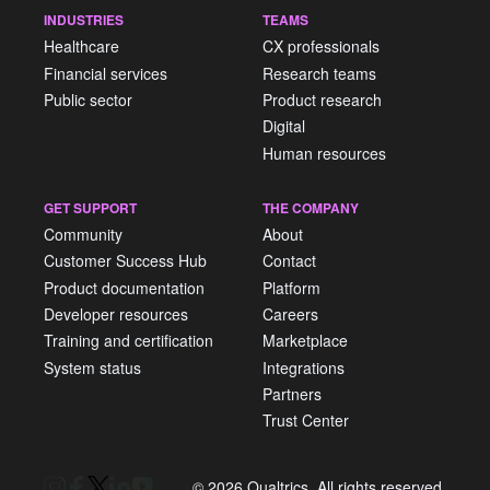
INDUSTRIES
TEAMS
Healthcare
CX professionals
Financial services
Research teams
Public sector
Product research
Digital
Human resources
GET SUPPORT
THE COMPANY
Community
About
Customer Success Hub
Contact
Product documentation
Platform
Developer resources
Careers
Training and certification
Marketplace
System status
Integrations
Partners
Trust Center
© 2026 Qualtrics. All rights reserved.