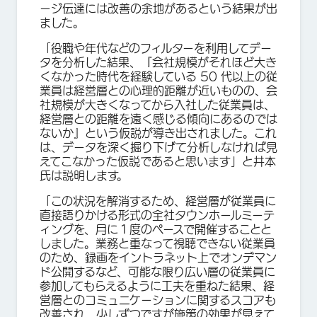
ージ伝達には改善の余地があるという結果が出
ました。
「役職や年代などのフィルターを利用してデー
タを分析した結果、『会社規模がそれほど大き
くなかった時代を経験している 50 代以上の従
業員は経営層との心理的距離が近いものの、会
社規模が大きくなってから入社した従業員は、
経営層との距離を遠く感じる傾向にあるのでは
ないか』という仮説が導き出されました。これ
は、データを深く掘り下げて分析しなければ見
えてこなかった仮説であると思います」と井本
氏は説明します。
「この状況を解消するため、経営層が従業員に
直接語りかける形式の全社タウンホールミーテ
ィングを、月に１度のペースで開催することと
しました。業務と重なって視聴できない従業員
のため、録画をイントラネット上でオンデマン
ド公開するなど、可能な限り広い層の従業員に
参加してもらえるように工夫を重ねた結果、経
営層とのコミュニケーションに関するスコアも
改善され、少しずつですが施策の効果が見えて