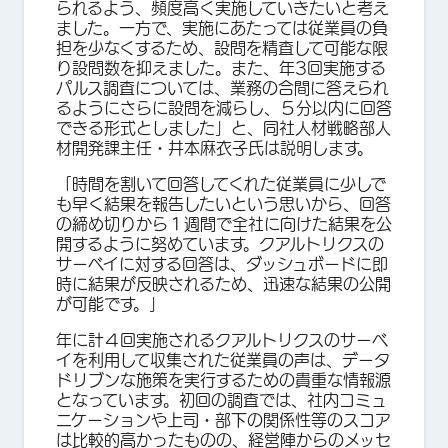
られるよう、頻度高く実施していきたいと考え
ました。一方で、実施にあたっては従業員の負
担を少なくするため、設問を精査して可能な限
り設問数を抑えました。また、年3回実施する
パルス調査については、業務の合間に答えられ
るようにさらに設問を減らし、５分以内に回答
できる形式としました」と、同社人材戦略部人
材開発課主任・井本麻衣子氏は説明します。
「時間を割いて回答してくれた従業員に少しで
も早く結果を報告したいという思いから、回答
の締め切りから１週間で全社に向けた結果を公
開するように努めています。クアルトリクスの
サーベイに対する回答は、ダッシュボードに即
時に結果が反映されるため、迅速な結果の公開
が可能です。」
年に計４回実施されるクアルトリクスのサーベ
イを利用して収集された従業員の声は、データ
ドリブンな施策を実行するための貴重な情報源
となっています。初回の調査では、社内コミュ
ニケーションや上司・部下の関係性等のスコア
は比較的高かったものの、経営陣からのメッセ