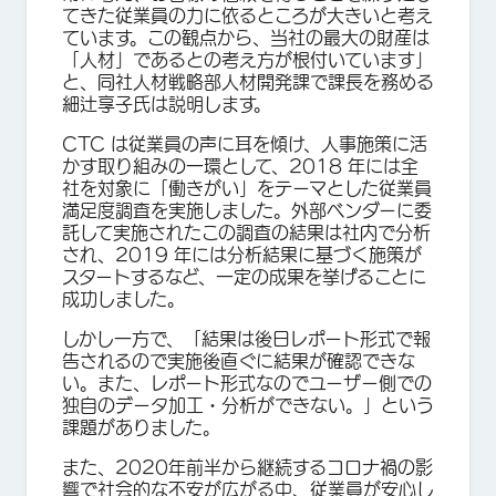
てきた従業員の力に依るところが大きいと考え
ています。この観点から、当社の最大の財産は
「人材」であるとの考え方が根付いています」
と、同社人材戦略部人材開発課で課長を務める
細辻享子氏は説明します。
CTC は従業員の声に耳を傾け、人事施策に活
かす取り組みの一環として、2018 年には全
社を対象に「働きがい」をテーマとした従業員
満足度調査を実施しました。外部ベンダーに委
託して実施されたこの調査の結果は社内で分析
され、2019 年には分析結果に基づく施策が
スタートするなど、一定の成果を挙げることに
成功しました。
しかし一方で、「結果は後日レポート形式で報
告されるので実施後直ぐに結果が確認できな
い。また、レポート形式なのでユーザー側での
独自のデータ加工・分析ができない。」という
課題がありました。
また、2020年前半から継続するコロナ禍の影
響で社会的な不安が広がる中、従業員が安心し