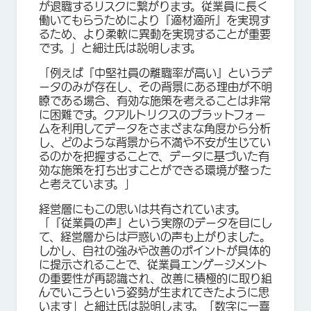
が退職するリスクに繋がります。従業員に長く
働いてもらうためにより『適材適所』を実現す
るため、より柔軟に異動を実現することが重要
です。」と細辻氏は説明します。
「例えば『中堅社員の離職率が高い』というデ
ータのみが存在し、その背景にある理由が不明
瞭である場合、有効な施策を考えることは非常
に困難です。クアルトリクスのプラットフォー
ムを利用してデータをさまざまな角度から分析
し、どのような背景から不満や不安が生じてい
るのかを把握することで、データに基づいた有
効な施策を打ち出すことができる環境が整った
と考えています。」
経営層にもこの思いは共有されています。
「『従業員の声』という実際のデータを目にし
て、経営層からは戸惑いの声も上がりました。
しかし、自社の強みや改善のポイントが具体的
に提示されることで、従業員エンゲージメント
の重要性が再認識され、改善に積極的に取り組
んでいこうという姿勢が生まれてきたように思
います」と細辻氏は説明します。「数字に一喜