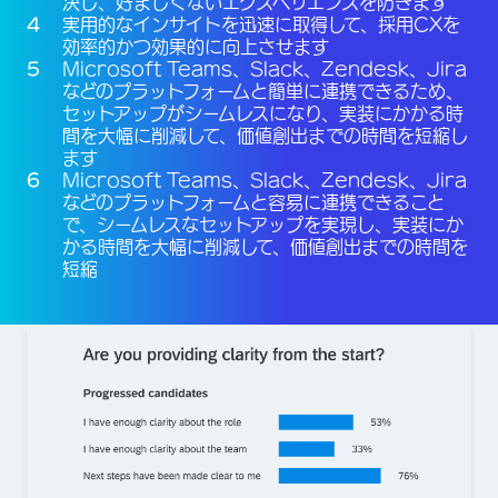
決し、好ましくないエクスペリエンスを防ぎます
実用的なインサイトを迅速に取得して、採用CXを
効率的かつ効果的に向上させます
Microsoft Teams、Slack、Zendesk、Jira
などのプラットフォームと簡単に連携できるため、
セットアップがシームレスになり、実装にかかる時
間を大幅に削減して、価値創出までの時間を短縮し
ます
Microsoft Teams、Slack、Zendesk、Jira
などのプラットフォームと容易に連携できること
で、シームレスなセットアップを実現し、実装にか
かる時間を大幅に削減して、価値創出までの時間を
短縮