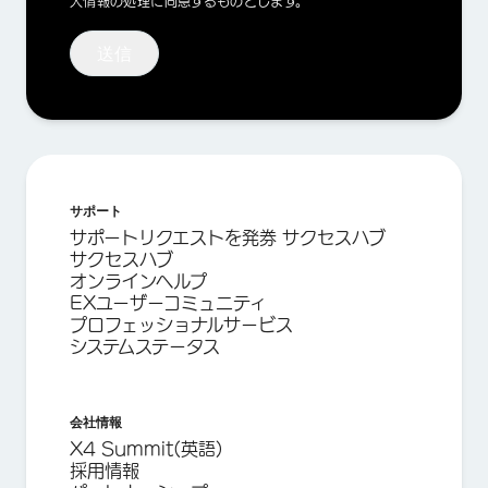
人情報の処理に同意するものとします。
携帯電話番号（半角）*
送信
国*
任意）お問い合わせ内容（150文字以内)
サポート
Privacy
この情報を提供することにより、 クアルトリクスの最新情報の受
Optin
信、及び
プライバシーに関する声明
に従った 個人情報の処理に
サポートリクエストを発券 サクセスハブ
同意するものとします。
サクセスハブ
オンラインヘルプ
送信
EXユーザーコミュニティ
プロフェッショナルサービス
システムステータス
会社情報
X4 Summit(英語)
採用情報