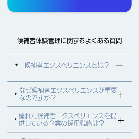
候補者体験管理に関するよくある質問
候補者エクスペリエンスとは？
候補者体験
とは、採用プロセス全体を通じて、求
なぜ候補者エクスペリエンスが重要
職者が応募先の企業やその採用方法についてどの
ように受け止め、何を感じたかという体験を指し
なのですか？
ます。最初に仕事を検索する段階から、応募、面
接、入社後の導入研修まで、すべてのプロセスが
含まれます。
優れた候補者エクスペリエンスを提
供している企業の採用戦略は？