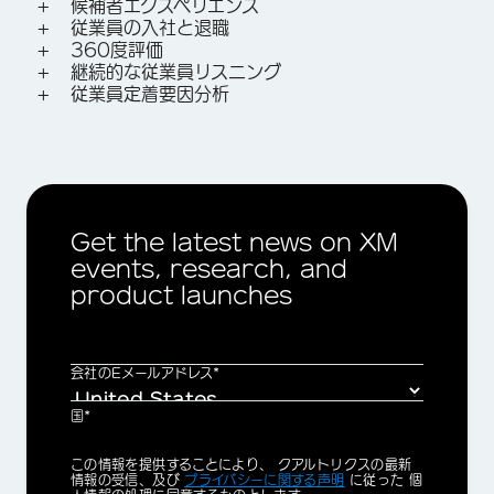
候補者エクスペリエンス
従業員の入社と退職
360度評価
継続的な従業員リスニング
従業員定着要因分析
Get the latest news on XM
×
events, research, and
お問い合わせ
product launches
姓*
会社のEメールアドレス*
名*
会社名*
国*
部署名 役職 （例：営業部 部長)*
Privacy
この情報を提供することにより、 クアルトリクスの最新
Optin
情報の受信、及び
プライバシーに関する声明
に従った 個
会社のEメールアドレス*