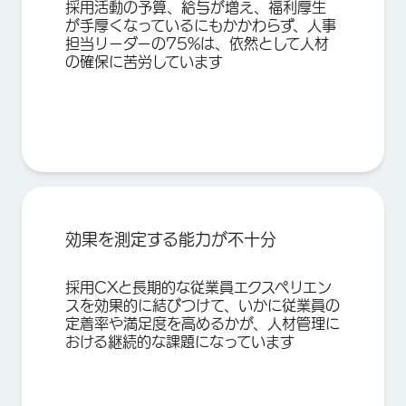
採用活動の予算、給与が増え、福利厚生
が手厚くなっているにもかかわらず、人事
担当リーダーの75%は、依然として人材
姓*
の確保に苦労しています
名*
会社名*
部署名 役職 （例：営業部 部長)*
会社のEメールアドレス*
携帯電話番号（半角）*
国*
効果を測定する能力が不十分
採用CXと長期的な従業員エクスペリエン
スを効果的に結びつけて、いかに従業員の
任意）お問い合わせ内容（150文字以内)
定着率や満足度を高めるかが、人材管理に
おける継続的な課題になっています
Privacy
この情報を提供することにより、 クアルトリクスの最新情報の受
Optin
信、及び
プライバシーに関する声明
に従った 個人情報の処理に
同意するものとします。