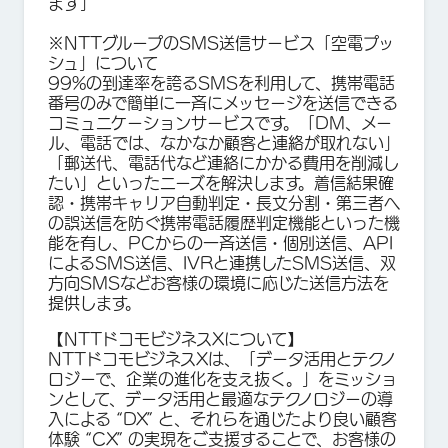
ます」
※NTTグループのSMS送信サービス「空電プッ
シュ」について
99%の到達率を誇るSMSを利用して、携帯電話
番号のみで簡単に一斉にメッセージを送信できる
コミュニケーションサービスです。「DM、メー
ル、電話では、なかなか顧客と連絡が取れない」
「郵送代、電話代など連絡にかかる費用を削減し
たい」といったニーズを解決します。着信結果確
認・携帯キャリア自動判定・長文分割・第三者へ
の誤送信を防ぐ携帯電話履歴判定機能といった機
能を有し、PCからの一斉送信・個別送信、API
によるSMS送信、IVRと連携したSMS送信、双
方向SMSなどお客様の環境に応じた送信方法を
提供します。
【NTTドコモビジネスXについて】
NTTドコモビジネスXは、「データ活用とテクノ
ロジーで、企業の進化を支え抜く。」をミッショ
ンとして、データ活用と最適なテクノロジーの導
入による “DX” と、それらを通じたより良い顧客
体験 “CX” の実現をご支援することで、お客様の