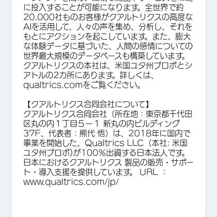
に投入することが可能になります。全世界で約
20,000社ものお客様がクアルトリクスの高度な
AIを活用して、人々の声を集め、分析し、それを
もとにアクションを起こしています。また、膨大
な体験データに基づいた、人間の感情についての
世界最大規模のデータベースも構築しています。
クアルトリクスの本社は、米国ユタ州プロボとシ
アトルの2カ所にあります。詳しくは、
qualtrics.comをご覧ください。
【クアルトリクス合同会社について】
クアルトリクス合同会社（所在地：東京都千代田
区丸の内１丁目５ー１ 新丸の内ビルディング
37F、代表者：熊代 悟）は、2018年に国内で
事業を開始した、Qualtrics LLC（本社: 米国
ユタ州プロボ)が100％出資する日本法人です。
日本におけるクアルトリクス 製品の販売・サポー
ト・導入支援を提供しています。 URL ：
www.qualtrics.com/jp/