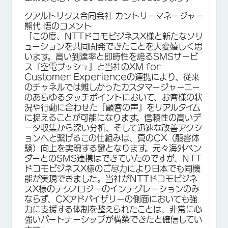
クアルトリクス合同会社 カントリーマネージャー
熊代 悟のコメント
「この度、NTTドコモビジネスX様と新たなソリ
ューションを共同開発できたことを大変嬉しく思
います。高い到達率と即時性を誇るSMSサービ
ス『空電プッシュ』と当社のXM for
Customer Experienceの連携により、従来
のチャネルでは難しかったカスタマージャーニー
のあらゆるタッチポイントにおいて、お客様の状
況や行動に合わせた『顧客の声』をリアルタイム
に捉えることが可能になります。信頼性の高いデ
ータ収集から深い分析、そして迅速な改善アクシ
ョンへと繋げるこの仕組みは、真のCX（顧客体
験）向上を実現する鍵となります。元々海外ベン
ダーとのSMS連携はできていたのですが、NTT
ドコモビジネスX様のご尽力により日本でも同機
能が実現できました。当社がNTTドコモビジネ
スX様のテクノロジーのインテグレーションのみ
ならず、CXアドバイザリーの側面においても強
力に支援する体制を整えられたことは、非常に心
強いパートナーシップが構築できたと確信してい