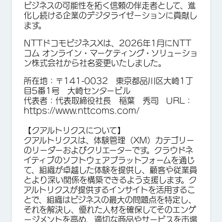
ビジネスの可能性を拓く信頼の伴走者として、進
化し続ける企業のデジタライゼーションに貢献し
ます。
NTTドコモビジネスXは、2026年1月にNTT
コム オンライン・マーケティング・ソリューショ
ン株式会社から社名変更いたしました。
所在地：〒141-0032 東京都品川区大崎1丁
目5番1号 大崎センタービル
代表者：代表取締役社長 稲葉 秀司 URL：
https://www.nttcoms.com/
【
クアルトリクスについて】
クアルトリクスは、体験管理（XM）カテゴリー
のリーダーおよびクリエーターです。クラウドネ
イティブのソフトウェアプラットフォームを通じ
て、組織が卓越した体験を提供し、顧客や従業員
とより深い関係を構築できるよう支援します。ク
アルトリクスが提供するインサイトを活用するこ
とで、組織はビジネスの最大の問題点を特定し、
それを解決し、優れた人材を確保してそのエンゲ
ージメントを高め、適切な商品やサービスを市場