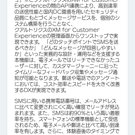
Experienceの間のAPI連携により、高到達率
の送信性能と国内DC環境を用いたセキュリティ
品質にもとづくメッセージサービスを、個別のシ
ステム構築を行うことなく、
クアルトリクスのXM for Customer
Experienceの管理画面からワンストップで実
現できます。 「どのタッチポイントでSMSを送
るべきか」「どんなメッセージが回答しやすい
か」といった実務的な設計・運用などを支援する
本機能は、電子メールではリーチできなかったユ
ーザーに対して、カスタマージャーニーに沿った
タイムリーなフィードバック収集やメッセージ通
知が可能となります。郵送や電話でのアンケート
においては、コスト効率とスピードを大きく改善
するDXが実現できます。
SMSに用いる携帯電話番号は、メールアドレス
に比べて変更されにくく高い確度でリーチが見込
まれます。また、SMSは約90％という高い着眼
率を持ち、スマートフォンの標準機能として受信
されるため、電子メールや郵送と比べて高い到達
率を有します。さらに、体験直後のタイミングで