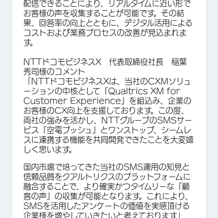
配信できることにより、リアルタイムに近い形で
お客様の声を収集することが可能です。その結
果、回答率の向上とともに、デジタル活用による
コストおよび業務プロセスの改善が見込まれま
す。
NTTドコモビジネスX 代表取締役社長 稲葉
秀司様のコメント
「NTTドコモビジネスXは、当社のCXMソリュ
ーションの中核として『Qualtrics XM for
Customer Experience』を組込み、企業の
お客様のCX向上を支援しております。この度、
両社の強みを活かし、NTTグループのSMSサー
ビス『空電プッシュ』とワンストップ、シームレ
スに連携する機能を共同開発できたことを大変嬉
しく思います。
国内市場で培ってきた当社のSMS運用の知見と
信頼品質をクアルトリクスのプラットフォームに
融合することで、より確実かつタイムリーな『顧
客の声』の収集が可能となります。これにより、
SMSを活用したアンケートの価値を実感頂ける
企業様を増やしていきたいと考えております」