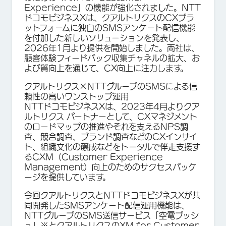
Experience」の機能が強化されました。NTT
ドコモビジネスXは、クアルトリクスのCXプラ
ットフォームに独自のSMSアンケート配信機能
を付加した新しいソリューションを発表し、
2026年1月より提供を開始しました。両社は、
顧客体験フィードバック収集チャネルの拡大、お
よび質向上を通じて、CX向上に注力します。
クアルトリクス×NTTグループのSMSによる信
頼性の高いワンストップ運用
NTTドコモビジネスXは、2023年4月よりクア
ルトリクス パートナーとして、CXマネジメント
のロードマップの推進やそれを支えるNPS調
査、競合調査、ブランド調査などのCXインサイ
ト、組織文化の醸成などをトータルで伴走支援す
るCXM（Customer Experience
Management）向上のためのサクセスパッケ
ージを提供しています。
今回クアルトリクスとNTTドコモビジネスXが共
同開発したSMSアンケート配信運用機能は、
NTTグループのSMS送信サービス「空電プッシ
ュ」※とクアルトリクスのXM for Customer