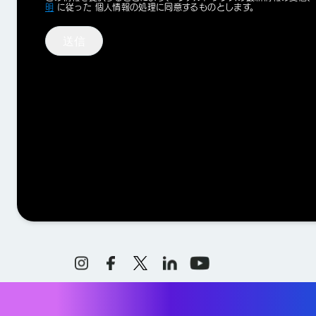
Optin
明
に従った 個人情報の処理に同意するものとします。
送信