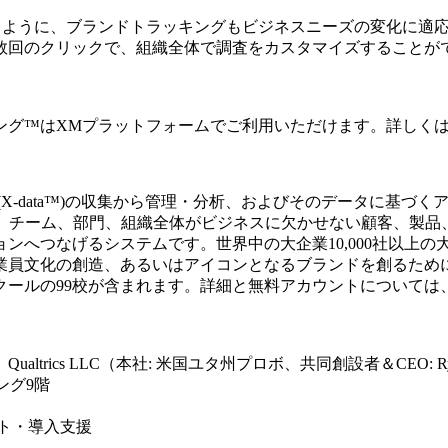
じように、ブランドトラッキングもビジネスニーズの変化に適
数回のクリックで、組織全体で調査をカスタマイズすることが
ング™はXMプラットフォームでご利用いただけます。詳しく
X-data™)の収集から管理・分析、およびそのデータに基づ
atform™は、チーム、部門、組織全体がビジネスに欠かせない顧
ンへつなげるシステムです。世界中の大企業10,000社以上
業員文化の創造、あるいはアイコンとなるブランドを創るため
ススクールの99校が含まれます。詳細と無料アカウントについては
rics LLC（本社: 米国ユタ州プロボ、共同創設者＆CEO: Rya
ング9階
ト・導入支援