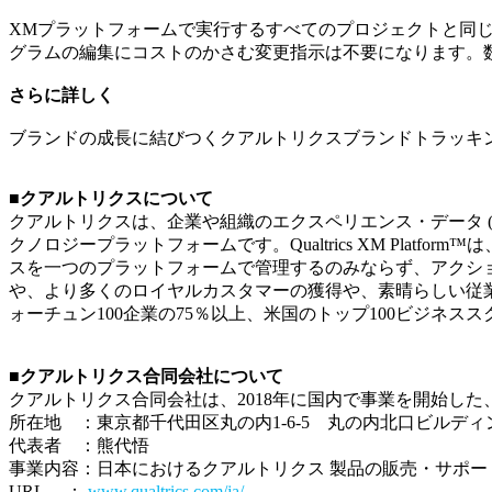
XMプラットフォームで実行するすべてのプロジェクトと同
グラムの編集にコストのかさむ変更指示は不要になります。
さらに詳しく
ブランドの成長に結びつくクアルトリクスブランドトラッキ
■クアルトリクスについて
クアルトリクスは、企業や組織のエクスペリエンス・データ (
クノロジープラットフォームです。Qualtrics XM Pl
スを一つのプラットフォームで管理するのみならず、アクショ
や、より多くのロイヤルカスタマーの獲得や、素晴らしい従
ォーチュン100企業の75％以上、米国のトップ100ビジネ
■クアルトリクス合同会社について
クアルトリクス合同会社は、2018年に国内で事業を開始した、Qualt
所在地 ：東京都千代田区丸の内1-6-5 丸の内北口ビルディ
代表者 ：熊代悟
事業内容：日本におけるクアルトリクス 製品の販売・サポー
URL ：
www.qualtrics.com/ja/