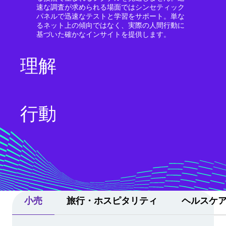
速な調査が求められる場面ではシンセティック
パネルで迅速なテストと学習をサポート。単な
るネット上の傾向ではなく、実際の人間行動に
基づいた確かなインサイトを提供します。
理解
発言の表面的な意味にとどまらず、組織にとっ
行動
ての真の価値を明らかにしていきましょう。自
動テキスト分析を活用することで、過去の経緯
や発言の意図、将来的な影響といった背景を考
慮しながら、主要なテーマや感情、潜在的なリ
スクを可視化できます。
チャンスを逃さず、インサイトを迅速にアクシ
ョンへとつなげましょう。エクスペリエンスエ
ージェントが現場を支援し、設定された権限に
基づいて対応。良好な関係性を保ちつつ、数字
として実感できる具体的な成果を創出します。
小売
旅行・ホスピタリティ
ヘルスケ