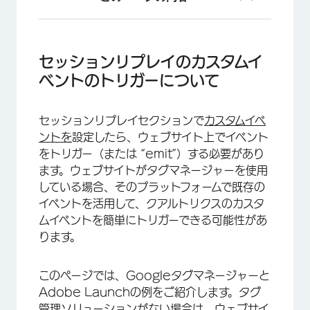
セッションリプレイのカスタムイベントのトリガ
ーについて
セッションリプレイのカスタムイ
Googleタグマネージャーでカスタムイベントを
ベントのトリガーについて
トリガーする
Adobe Launchを使用したイベントのトリガー
セッションリプレイセクションで
カスタムイベ
ントを
設定したら、ウェブサイト上でイベント
Javascriptによるイベントのトリガー
をトリガー（または “emit”）する必要があり
FAQs
ます。ウェブサイトがタグマネージャーを使用
している場合、そのプラットフォームで既存の
イベントを活用して、クアルトリクスのカスタ
ムイベントを簡単にトリガーできる可能性があ
ります。
このページでは、Googleタグマネージャーと
Adobe Launchの例をご紹介します。タグ
管理ソリューションがない場合は、ウェブサイ