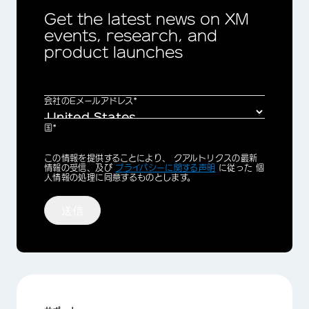
Get the latest news on XM
events, research, and
product launches
会社のEメールアドレス*
国*
Privacy
この情報を提供することにより、 クアルトリクスの最新
Optin
情報の受信、及び
プライバシーに関する声明
に従った 個
人情報の処理に同意するものとします。
送信