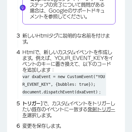
ステップの完了について質問がある
場合は、Googleのサポートドキュ
メントを参照してください。
新しいHtmlタグに説明的な名前を付けま
す。
Htmlで、新しいカスタムイベントを作成し
ます。例えば、YOUR_EVENT_KEYをイ
ベントのキーに置き換えて、以下のコード
を追加します：
×
var dxaEvent = new CustomEvent("YOU
R_EVENT_KEY", {bubbles: true});
document.dispatchEvent(dxaEvent)；
トリガー]
で、カスタムイベントをトリガーし
たい既存のイベントに一致する
発射トリガー
を
選択します。
変更を保存します。