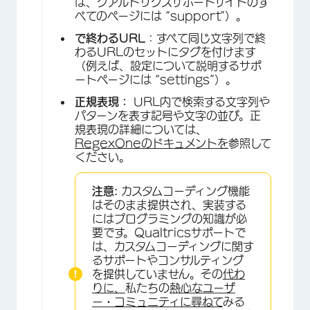
ば、クアルトリクスサポートサイトのす
べてのページには “support”）。
で終わるURL
：すべて同じ文字列で終
わるURLのセットにタグを付けます
（例えば、設定について説明するサポ
ートページには “settings”）。
正規表現：
URL内で検索する文字列や
パターンを表す記号や文字の並び。正
規表現の詳細については、
RegexOneのドキュメントを
参照して
ください。
注意:
カスタムコーディング機能
はそのまま提供され、実装する
にはプログラミングの知識が必
要です。Qualtricsサポートで
は、カスタムコーディングに関す
るサポートやコンサルティング
を提供していません。その
代わ
りに、
私たちの
熱心なユーザ
ー・コミュニティに尋ねて
みる