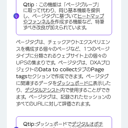
Qtip：
この機能は「ページグループ」
に取って代わり、同じ基本機能を提供
し、ページタグに基づいて
ヒートマップ
や
ファンネルを
作成する機能など、特筆
すべき改良が加えられています。
ページタグは、チェックアウトエクスペリエン
スを構成する個々のページなど、1つのページ
タイプに分類されるウェブサイト上の個々の
UPSの集まりです。ページタグは、DXAプロ
ジェクトの
Data to collect
タブの
Page
tags
セクションで作成できます。ページタグ
に関連するデータを
ダッシュボードに
表示した
り、
デジタルアシスト
内で使用することができ
ます。ページタグは、記録されたセッションの
すべてのURLに対して評価されます。
Qtip:
ダッシュボードで
デジタルオポチ