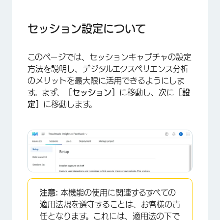
セッション設定について
セッションキャプチャ
セッション設定について
条件付きターゲティング
このページでは、セッションキャプチャの設定
録音と同意
方法を説明し、デジタルエクスペリエンス分析
マスキング
のメリットを最大限に活用できるようにしま
す。まず、
［セッション］
に移動し、次に
［設
テストセッション
定］
に移動します。
バニティURLでのセッションキャプチャのテスト
サンプリング
変更の保存と適用
FAQs
注意:
本機能の使用に関連するすべての
適用法規を遵守することは、お客様の責
任となります。これには、適用法の下で