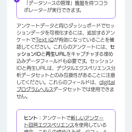
「データソースの管理」
権限
を持つコラ
ボレーターが実行できます。
アンケートデータと同じダッシュボードでセッ
ションデータを可視化するには、追加するアン
×
ケートで
Text iQ
が有効になっていることを確
認してください。これらのアンケートには、
セ
ッションID
と
再生URL
をキャプチャする埋め
込みデータフィールドも必要です。セッション
IDと再生URLは、デジタルエクスペリエンス分
析データセットとのみ互換性があることに注意
してください。これらのフィールドは、
digital
プログラムヘルス
データセットでは使用できま
せん。
ヒント：
アンケートで
新しいアンケー
ト回答エクスペリエンス
を使用している
場合、これらの埋め込みデータフィール