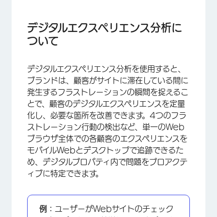
デジタルエクスペリエンス分析について
セッション
デジタルエクスペリエンス分析に
ついて
フラストレーションの検出
デジタルエクスペリエンス分析の設定
デジタルエクスペリエンス分析を使用すると、
デジタルアシスト
ブランドは、顧客がサイトに滞在している間に
発生するフラストレーションの瞬間を捉えるこ
ダッシュボードでのデータの表示
とで、顧客のデジタルエクスペリエンスを定量
FAQs
化し、必要な箇所を改善できます。4つのフラ
ストレーション行動の検出など、単一のWeb
ブラウザ全体での各顧客のエクスペリエンスを
モバイルWebとデスクトップで追跡できるた
め、デジタルプロパティ内で問題をプロアクテ
ィブに特定できます。
例：
ユーザーがWebサイトのチェック