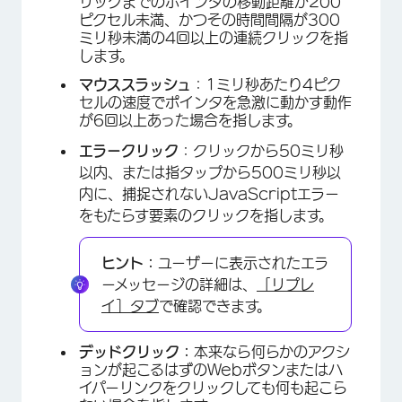
リックまでのポインタの移動距離が200
ピクセル未満、かつその時間間隔が300
ミリ秒未満の4回以上の連続クリックを指
します。
マウススラッシュ
：1ミリ秒あたり4ピク
セルの速度でポインタを急激に動かす動作
が6回以上あった場合を指します。
エラークリック
：クリックから50ミリ秒
以内、または指タップから500ミリ秒以
内に、捕捉されないJavaScriptエラー
をもたらす要素のクリックを指します。
ヒント：
ユーザーに表示されたエラ
ーメッセージの詳細は、
［リプレ
イ］タブ
で確認できます。
デッドクリック：
本来なら何らかのアクシ
ョンが起こるはずのWebボタンまたはハ
イパーリンクをクリックしても何も起こら