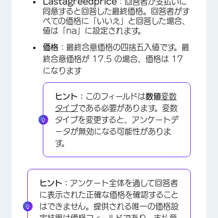
Lastagreedprice
：回答者が支払いに
同意すると回答した最終価格。回答者がす
べての価格に「いいえ」と回答した場合、
値は「na」に設定されます。
×
価格
：最終合意価格の四捨五入値です。最
終合意価格が 17.5 の場合、価格は 17
になります
ヒント：
このフィールドは
数値
変数
タイプ
である必要があります。変数
タイプを変更すると、アンケートデ
ータが無効になる可能性がありま
す。
ヒント：
アンケート全体を通して回答者
に表示された正確な価格を確認すること
はできません。提供される唯一の価格設