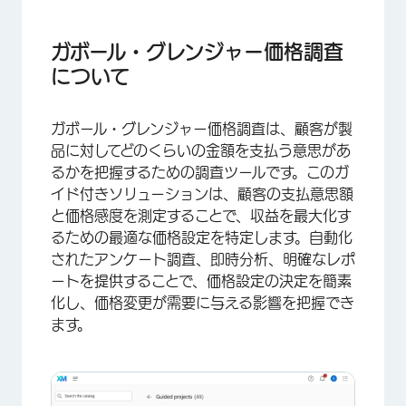
ガボール・グレンジャー価格調査について
Gabor-Granger分析とは？
ガボール・グレンジャー価格調査
について
ガボール・グレンジャー価格調査の作成
価格ブロックのデザイン
ガボール・グレンジャー価格調査は、顧客が製
レポートとダッシュボード
品に対してどのくらいの金額を支払う意思があ
るかを把握するための調査ツールです。このガ
価格データの計算
イド付きソリューションは、顧客の支払意思額
と価格感度を測定することで、収益を最大化す
るための最適な価格設定を特定します。自動化
されたアンケート調査、即時分析、明確なレポ
ートを提供することで、価格設定の決定を簡素
化し、価格変更が需要に与える影響を把握でき
ます。