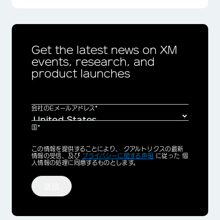
Get the latest news on XM
events, research, and
product launches
会社のEメールアドレス*
国*
Privacy
この情報を提供することにより、 クアルトリクスの最新
Optin
情報の受信、及び
プライバシーに関する声明
に従った 個
人情報の処理に同意するものとします。
送信