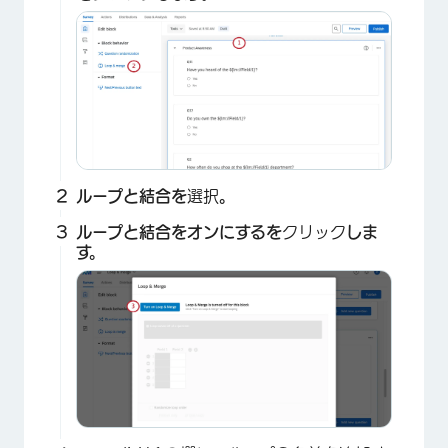
ループと結合を
選択
。
ループと結合をオンにするを
クリック
しま
す。