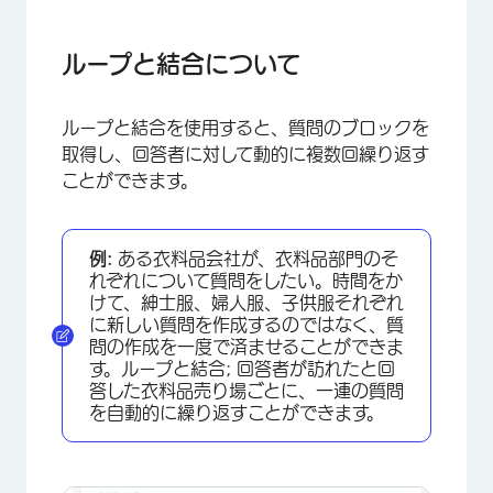
ループと結合について
ループと結合をオンにする
ループと結合について
質問に基づいたループ
ループと結合を使用すると、質問のブロックを
数値に基づいたループ
取得し、回答者に対して動的に複数回繰り返す
スタティックループと結合
ことができます。
ループと結合フィールド
ループ順序のランダム化
例:
ある衣料品会社が、衣料品部門のそ
れぞれについて質問をしたい。時間をか
ループと結合データのエクスポートを理解する
けて、紳士服、婦人服、子供服それぞれ
に新しい質問を作成するのではなく、質
ループと結合ブロックでロジックを使う
問の作成を一度で済ませることができま
す。ループと結合; 回答者が訪れたと回
ループと結合をオフにする
答した衣料品売り場ごとに、一連の質問
を自動的に繰り返すことができます。
異なるプロジェクト・タイプでのループと結合
FAQs