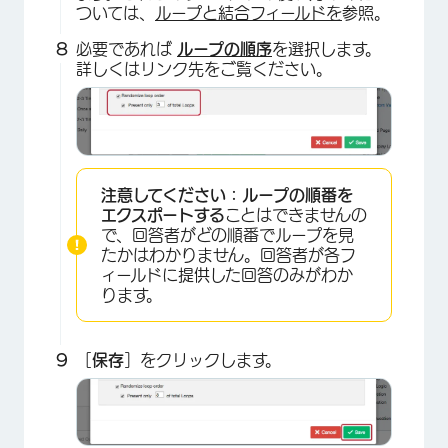
×
ついては、
ループと結合フィールドを
参照。
必要であれば
ループの順序
を選択します。
詳しくはリンク先をご覧ください。
注意してください：
ループの順番を
エクスポートする
ことはできませんの
で、回答者がどの順番でループを見
たかはわかりません。回答者が各フ
×
ィールドに提供した回答のみがわか
ります。
［
保存
］をクリックします。