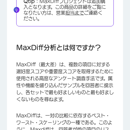
Qtip：
MaxDiffプロジェクトは追加購
MaxDiff分析はどのような場合に使用されるので
入となります。この商品の詳細をご覧に
すか？
なりたい方は、営業
担当まで
ご連絡く
ださい。
MaxDiff分析の価値は？
クアルトリクスでMaxdiffプロジェクトを開始す
るためのステップ
MaxDiff分析とは何ですか？
FAQs
MaxDiff（最大差）は、複数の項目に対する
選好度スコアや重要度スコアを取得するために
使用される高度なアンケート調査手法です。属
性や機能を盛り込んだサンプルを回答者に提示
し、各セットで最も好ましいものと最も好まし
くないものを尋ねます。
MaxDiffは、一対の比較に依存するベスト・
ワースト・スケーリングの一種である。このよ
うに、Maxdiffは、回答者が他の項目のリス