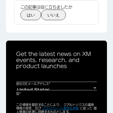
この記事は役に立ちましたか
はい
いいえ
Get the latest news on XM
events, research, and
product launches
会社のEメールアドレス*
国*
Privacy
この情報を提供することにより、 クアルトリクスの最新
Optin
情報の受信、及び
プライバシーに関する声明
に従った 個
人情報の処理に同意するものとします。