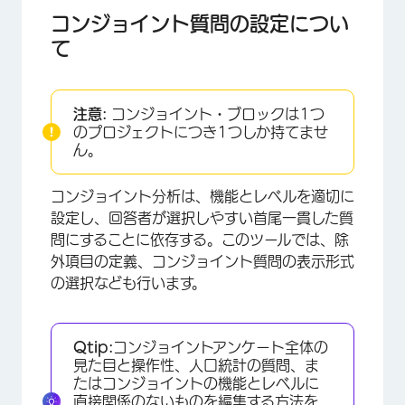
コンジョイント質問の設定場所
コンジョイント質問の設定につい
て
機能
ランダム化機能
注意:
コンジョイント・ブロックは1つ
価格を追加
のプロジェクトにつき1つしか持てませ
パッケージ画像
ん。
表示
コンジョイント分析は、機能とレベルを適切に
除外
設定し、回答者が選択しやすい首尾一貫した質
問にすることに依存する。このツールでは、除
高度
外項目の定義、コンジョイント質問の表示形式
の選択なども行います。
質問の選択肢を増やす
条件付き価格
Qtip:
コンジョイントアンケート全体の
アクティブ・コンジョイントの編集
見た目と操作性、人口統計の質問、ま
たはコンジョイントの機能とレベルに
直接関係のないものを編集する方法を