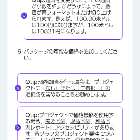
Qtip:
通貨を変更すると、その通貨
が小数を許すかどうかによって、数
値が再フォーマットまたは切り上げ
られます。例えば、100.00米ドル
は100円になりますが、100米ドル
は10831円になります。
パッケージの可能な価格を追加してくださ
い。
Qtip:
価格調査を行う場合は、プロジェ
クトに「
なし」または「二者択一」の
選択肢を含めることをお勧めします。
Qtip:
プロジェクトで価格機能を使用す
る場合、
需要予測
、
収益予測
、
利益予
×
測
レポートにアクセシビリティがありま
す。各グラフのプロジェクト要件につい