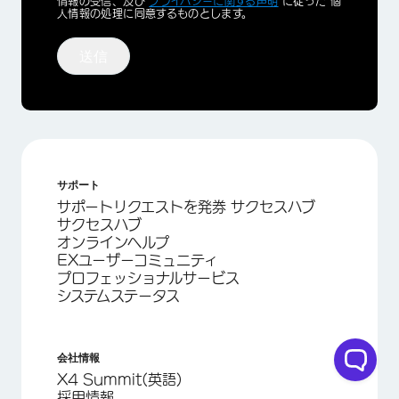
Optin
情報の受信、及び
プライバシーに関する声明
に従った 個
人情報の処理に同意するものとします。
×
送信
サポート
サポートリクエストを発券 サクセスハブ
サクセスハブ
オンラインヘルプ
EXユーザーコミュニティ
プロフェッショナルサービス
システムステータス
会社情報
X4 Summit(英語)
採用情報