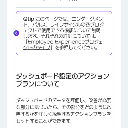
ダッシュボード設定のアクションプランについて
Qtip:
このページでは、エンゲージメン
アクションプランの設定
ト、パルス、ライフサイクルの各プロジ
ェクトで使用できる機能について説明
利用できるフィールド
します。それぞれの詳細については、
「
Employee Experienceプロジェ
カスタムフィールドの作成
クトのタイプ
」を参照してください。
カスタムフィールドの取り扱い
通知
ダッシュボード設定のアクション
一般的なガイダンス
プランについて
具体的なガイダンス
ダッシュボードのデータを評価し、改善が必要
な部分に気づいたら、その部分をどのように改
善するかを詳しく説明する
アクションプランを
セットすることができます。