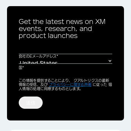
Get the latest news on XM
events, research, and
product launches
会社のEメールアドレス*
国*
Privacy
この情報を提供することにより、 クアルトリクスの最新
Optin
情報の受信、及び
プライバシーに関する声明
に従った 個
人情報の処理に同意するものとします。
送信