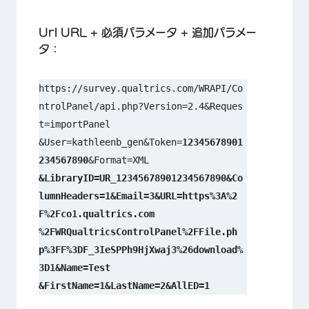
Url URL + 必須パラメータ + 追加パラメー
タ：
https://survey.qualtrics.com/WRAPI/Co
ntrolPanel/api.php?Version=2.4&Reques
t=importPanel
&User=kathleenb_gen&Token=
12345678901
234567890
&Format=XML
&LibraryID=UR_12345678901234567890&Co
lumnHeaders=1&Email=3&URL=https%3A%2
F%2Fco1.qualtrics.com
%2FWRQualtricsControlPanel%2FFile.ph
p%3FF%3DF_3IeSPPh9HjXwaj3%26download%
3D1&Name=Test
&FirstName=1&LastName=2&AllED=1