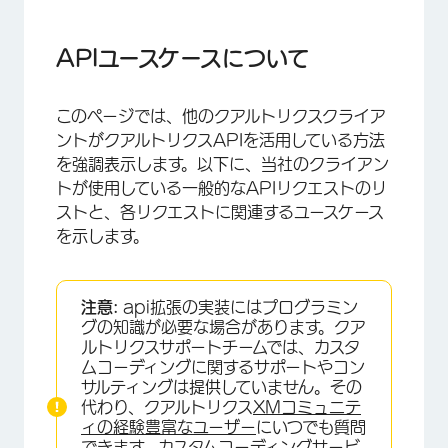
APIユースケースについて
一般的な方法
APIユースケースについて
アンケートプラットフォーム
このページでは、他のクアルトリクスクライア
XM Directory
ントがクアルトリクスAPIを活用している方法
APIソリューションガイド
を強調表示します。以下に、当社のクライアン
トが使用している一般的なAPIリクエストのリ
ストと、各リクエストに関連するユースケース
を示します。
注意:
api拡張の実装にはプログラミン
グの知識が必要な場合があります。クア
ルトリクスサポートチームでは、カスタ
ムコーディングに関するサポートやコン
サルティングは提供していません。その
代わり、クアルトリクス
XMコミュニテ
ィの経験豊富なユーザー
にいつでも質問
できます。カスタムコーディングサービ