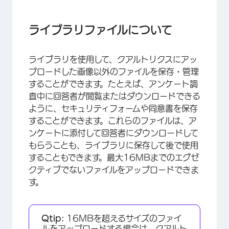
ライブラリファイルについて
ファイルの追加
ライブラリファイルについて
ファイルオプション
ライブラリを使用して、クアルトリクスにアッ
ファイルの種類
プロードした画像以外のファイルを保存・管理
ライブラリファイルの使用
することができます。たとえば、アンケート調
査中に回答者が閲覧またはダウンロードできる
FAQs
ように、セキュリティフォームや同意書を保存
することができます。これらのファイルは、ア
ンケートに添付して回答者にダウンロードして
もらうことも、ライブラリに保存して後で使用
することもできます。最大16MBまでのエグゼ
クティブでないファイルをアップロードできま
す。
Qtip:
16MBを超えるサイズのファイ
ルをアップロードする場合は、クアルト