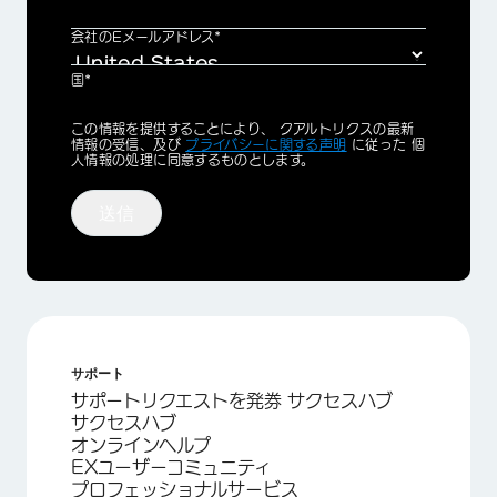
会社のEメールアドレス*
国*
Privacy
この情報を提供することにより、 クアルトリクスの最新
Optin
情報の受信、及び
プライバシーに関する声明
に従った 個
人情報の処理に同意するものとします。
送信
サポート
サポートリクエストを発券 サクセスハブ
サクセスハブ
オンラインヘルプ
EXユーザーコミュニティ
プロフェッショナルサービス